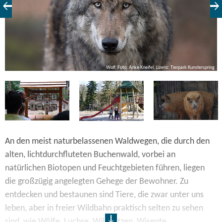
T
Wolf, Foto: Anke Kneifel, Lizenz: Tierpark Kunsterspring
ch
An den meist naturbelassenen Waldwegen, die durch den
alten, lichtdurchfluteten Buchenwald, vorbei an
natürlichen Biotopen und Feuchtgebieten führen, liegen
die großzügig angelegten Gehege der Bewohner. Zu
entdecken und bestaunen sind Tiere, die zwar unter uns
leben, aber in freier Wildbahn praktisch selten zu sehen
sind, wie Wölfe, Luchse, Wildkatzen, Wisente,