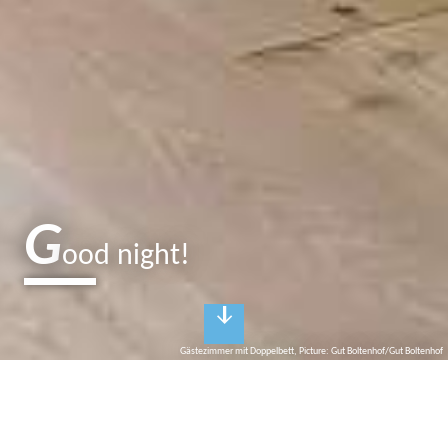
G
ood night!
Gästezimmer mit Doppelbett, Picture: Gut Boltenhof/Gut Boltenhof
H
otels and guesthouses in the
Brandenburg Lake District