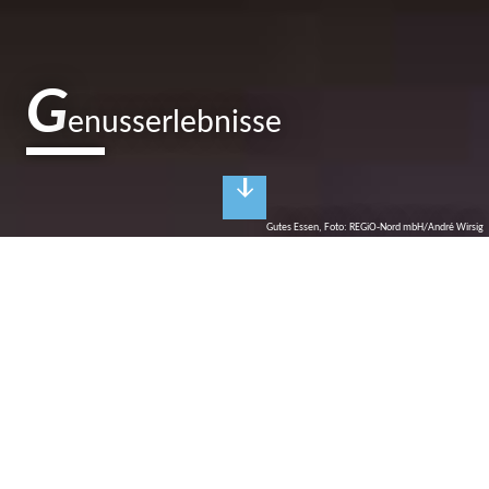
G
enusserlebnisse
Gutes Essen, Foto: REGiO-Nord mbH/André Wirsig
K
ulinarischer Genuss
Gut(es) Essen in Restaurants und Cafés
Hochwertig und regional, traditionell und rustikal, modern und
international? Das gastronomische Angebot in der
brandenburgischen Seenplatte ist geschmacklich vielfältig und
facettenreich: Selbst gebackenen Kuchen gibt es im Gartencafé
mit Blick auf Blumenwiesen, frisch gefangener Fisch und
Wildragout werden mit Pilzen aus brandenburgischen Wäldern