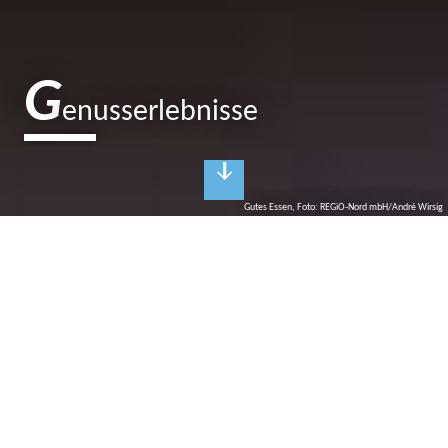
G
enusserlebnisse
Gutes Essen, Foto: REGiO-Nord mbH/André Wirsig
K
ulinarischer Genuss
Gut(es) Essen in Restaurants und Cafés
Hochwertig und regional, traditionell und rustikal, modern und
international? Das gastronomische Angebot in der
brandenburgischen Seenplatte ist geschmacklich vielfältig und
facettenreich: Selbst gebackenen Kuchen gibt es im Gartencafé
mit Blick auf Blumenwiesen, frisch gefangener Fisch und
Wildragout werden mit Pilzen aus brandenburgischen Wäldern