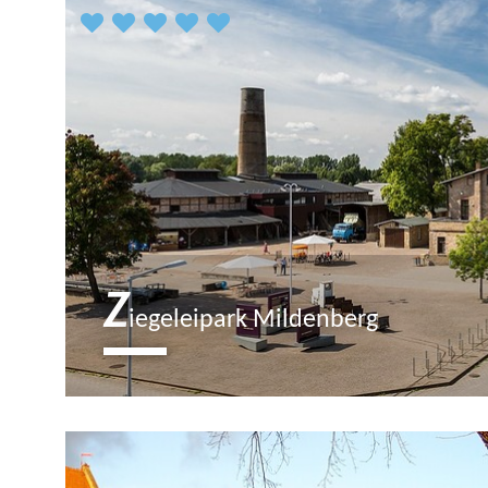
Z
iegeleipark Mildenberg
Das Zehdenicker Ziegeleirevier war das größte Europa
Museumspark mitten in einem idyllischen Naturschutz
Naherholungsziel. Die Schlote in Mildenberg rauchen n