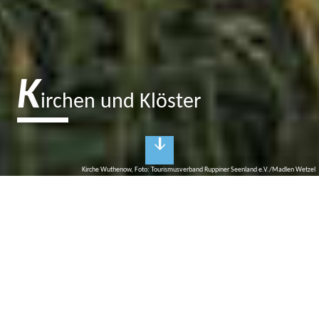
K
irchen und Klöster
Kirche Wuthenow, Foto: Tourismusverband Ruppiner Seenland e.V./Madlen Wetzel
K
irchen, Klöster und Kapellen
Hüter historischer Geheimnisse
Kirchen waren und sind nicht nur Orte der Gemeinschaft und
Einkehr. Sie sind auch spannende Denkmäler vergangener Zeiten
und Bewahrer unseres kulturellen Erbes. Oftmals sind
Kirchengebäude die ältesten und am besten erhaltenen Bauwerke