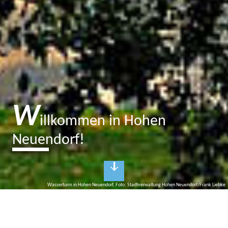
W
illkommen in Hohen
Neuendorf!
Wasserturm in Hohen Neuendorf, Foto: Stadtverwaltung Hohen Neuendorf/Frank Liebke
H
ohen Neuendorf
Bienenstadt mit Wasserturm