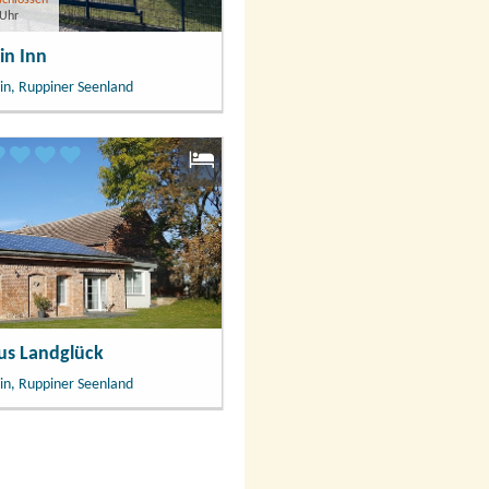
 Uhr
in Inn
in, Ruppiner Seenland
us Landglück
in, Ruppiner Seenland