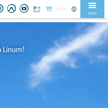
English
MENÜ
n Linum!