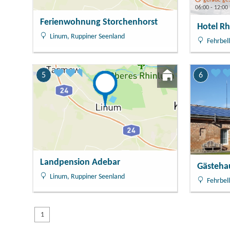
06:00 - 12:00
Ferienwohnung Storchenhorst
Hotel Rh
Linum, Ruppiner Seenland
Fehrbell
5
6
Landpension Adebar
Gästeha
Linum, Ruppiner Seenland
Fehrbell
1