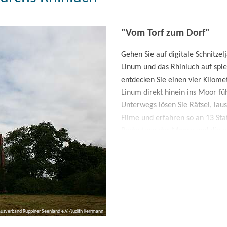
"Vom Torf zum Dorf"
Gehen Sie auf digitale Schnitz
Linum und das Rhinluch auf spie
entdecken Sie einen vier Kilom
Linum direkt hinein ins Moor füh
Unterwegs lösen Sie Rätsel, la
Filme und erfahren so an 13 Stat
Bedeutung der Moore und die ei
Störche, Kraniche, Unken, Torfa
Tour ist für Groß und Klein ab d
ismusverband Ruppiner Seenland e.V./Judith Kerrmann