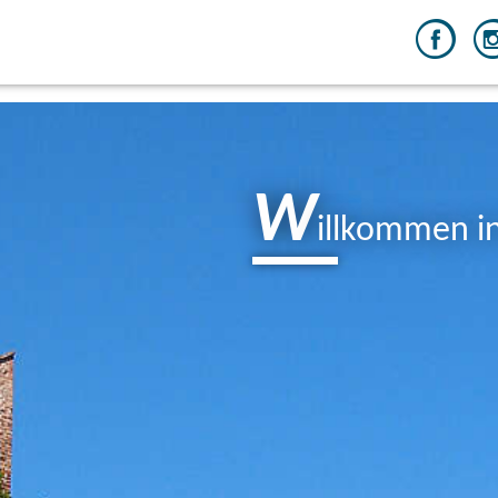
W
illkommen i