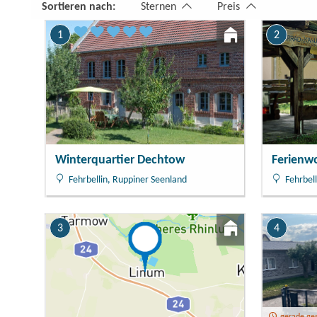
1 Zimmer
Sortieren nach:
Sternen
Preis
1
2
Winterquartier Dechtow
Ferienw
Fehrbellin, Ruppiner Seenland
Fehrbell
3
4
gerade ge