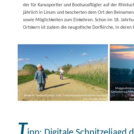
der für Kanusportler und Bootsausflügler auf der Rhinlu
jährlich in Linum und bescherten dem Ort den Beinamen 
sowie Möglichkeiten zum Einkehren. Schon im 18. Jahrhu
Ortskern ist zudem die neugotische Dorfkirche, in deren
Morgenstimmung
(Gefördert aus Mit
Kinder im Teichland Linum, Foto: Tourismusverband Ruppiner Seenland
de
e.V./Madlen Wetzel
Wir
T
ipp: Digitale Schnitzeljagd