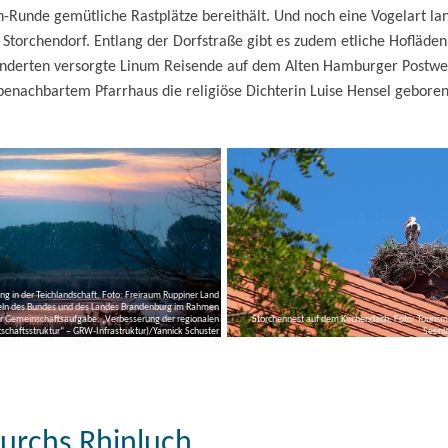
ch-Runde gemütliche Rastplätze bereithält. Und noch eine Vogelart la
Storchendorf. Entlang der Dorfstraße gibt es zudem etliche Hofläden
nderten versorgte Linum Reisende auf dem Alten Hamburger Postweg,
 benachbartem Pfarrhaus die religiöse Dichterin Luise Hensel gebore
 in der Teichlandschaft, Foto: Freiraum Ruppiner Land
teln des Bundes und des Landes Brandenburg im Rahmen
r Gemeinschaftsaufgabe: „Verbesserung der regionalen
Storchennest auf dem Kirchendach, Foto: Touris
tschaftsstruktur“ – GRW-Infrastruktur)/Yannick Schuster
Seenl
 durchs Rhinluch