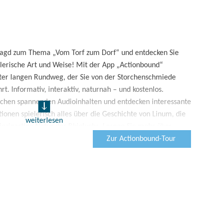
eljagd zum Thema „Vom Torf zum Dorf“ und entdecken Sie
lerische Art und Weise!
Mit der App „Actionbound“
eter langen Rundweg, der Sie von der Storchenschmiede
rt. Informativ, interaktiv, naturnah – und kostenlos.
uschen spannenden Audioinhalten und entdecken interessante
ionen spielerisch alles über die Geschichte von Linum, die
weiterlesen
nzigartige Natur des Rhinluchs. Lernen Sie mehr über
bbau oder über Wasserbüffel als Landschaftspfleger! Die
Zur Actionbound-Tour
er 5. Klassenstufe geeignet.