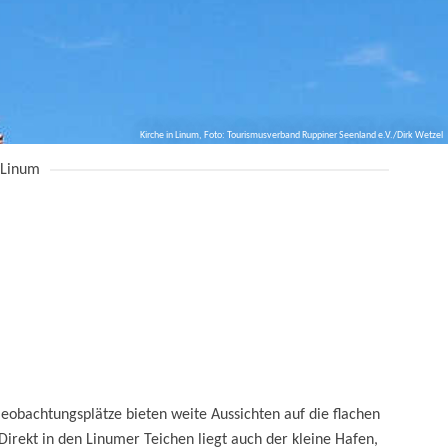
Kirche in Linum, Foto: Tourismusverband Ruppiner Seenland e.V./Dirk Wetzel
Linum
eobachtungsplätze bieten weite Aussichten auf die flachen
rekt in den Linumer Teichen liegt auch der kleine Hafen,