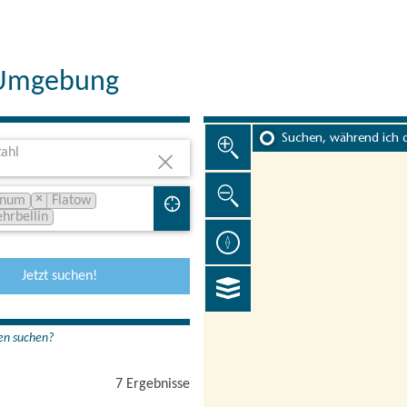
 Umgebung
Suchen, während ich 
ahl
×
inum
Flatow
ehrbellin
Jetzt suchen!
en suchen?
7 Ergebnisse