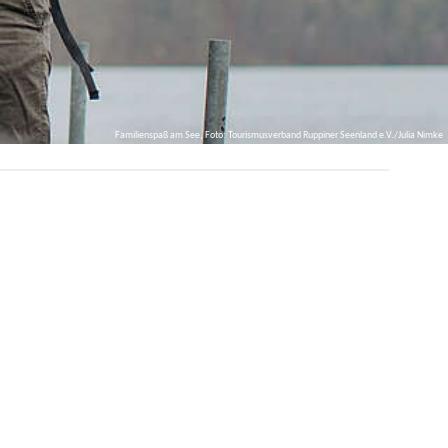
Familienspaß am See, Foto: Tourismusverband Ruppiner Seenland e.V./Julia Nimke