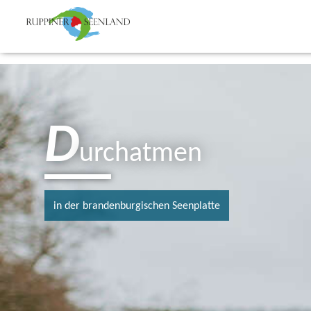
D
urchatmen
in der brandenburgischen Seenplatte