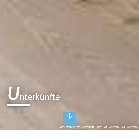
U
nterkünfte
Gästezimmer mit Doppelbett, Foto: Gut Boltenhof/Gut Boltenhof