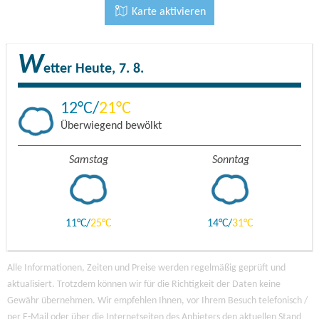
Karte aktivieren
W
etter
Heute, 7. 8.
12
21
Überwiegend bewölkt
Samstag
Sonntag
11
25
14
31
Alle Informationen, Zeiten und Preise werden regelmäßig geprüft und
aktualisiert. Trotzdem können wir für die Richtigkeit der Daten keine
Gewähr übernehmen. Wir empfehlen Ihnen, vor Ihrem Besuch telefonisch /
per E-Mail oder über die Internetseiten des Anbieters den aktuellen Stand