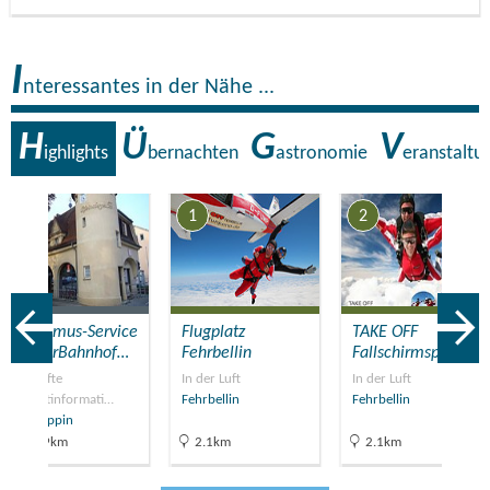
I
nteressantes in der Nähe ...
H
Ü
G
V
ighlights
bernachten
astronomie
eranstaltu
7
1
2
Tourismus-Service
Flugplatz
TAKE OFF
BürgerBahnhof…
Fehrbellin
Fallschirmsport
Geprüfte
In der Luft
In der Luft
Touristinformati…
Fehrbellin
Fehrbellin
Neuruppin
13.9km
2.1km
2.1km