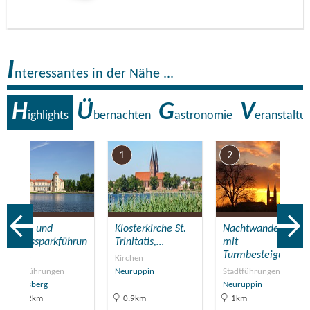
I
nteressantes in der Nähe ...
H
Ü
G
V
ighlights
bernachten
astronomie
eranstaltu
7
1
2
Stadt- und
Klosterkirche St.
Nachtwanderung
Schlossparkführun
Trinitatis,…
mit
g in…
Turmbesteigung
Kirchen
Stadtführungen
Neuruppin
Stadtführungen
Rheinsberg
Neuruppin
21.2km
0.9km
1km