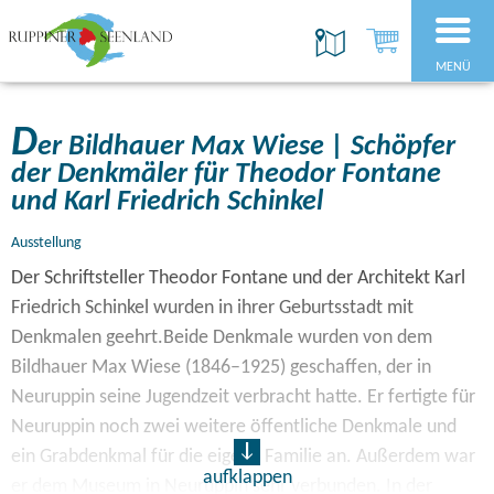
MENÜ
D
er Bildhauer Max Wiese | Schöpfer
der Denkmäler für Theodor Fontane
und Karl Friedrich Schinkel
Ausstellung
Der Schriftsteller Theodor Fontane und der Architekt Karl
Friedrich Schinkel wurden in ihrer Geburtsstadt mit
Denkmalen geehrt.Beide Denkmale wurden von dem
Bildhauer Max Wiese (1846–1925) geschaffen, der in
Neuruppin seine Jugendzeit verbracht hatte. Er fertigte für
Neuruppin noch zwei weitere öffentliche Denkmale und
ein Grabdenkmal für die eigene Familie an. Außerdem war
aufklappen
er dem Museum in Neuruppin sehr verbunden. In der