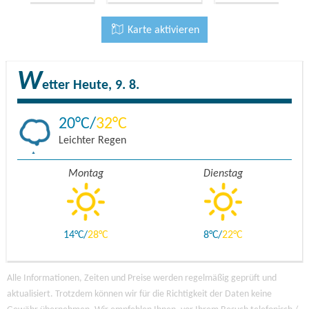
Karte aktivieren
W
etter
Heute, 9. 8.
20
32
Leichter Regen
Montag
Dienstag
14
28
8
22
Alle Informationen, Zeiten und Preise werden regelmäßig geprüft und
aktualisiert. Trotzdem können wir für die Richtigkeit der Daten keine