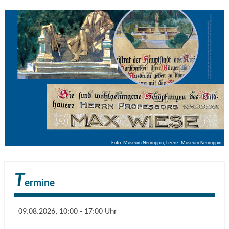
Ausstellung anlässlich seines 100. Todestages im Jahr 2025
erinnern Dokumente und Objekte aus der
Museumssammlung sowie Leihgaben an einen Künstler, der
Neuruppin zu Beginn des 20. Jahrhunderts mitgestaltete.
Die Ausstellung entstand in Kooperation des Museums mit
der Karl-Friedrich-Schinkel-Gesellschaft e.V.
Foto: Museum Neuruppin, Lizenz: Museum Neuruppin
T
ermine
09.08.2026, 10:00 - 17:00 Uhr