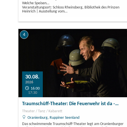
Welche Speisen…
Veranstaltungsort: Schloss Rheinsberg, Bibliothek des Prinzen
Heinrich | Ausstellung vom…
4
30.08.
2026
16:00
17:30
Traumschüff-Theater: Die Feuerwehr ist da -…
Theater / Tanz / Kabarett
Oranienburg, Ruppiner Seenland
Das schwimmende Traumschüff-Theater legt am Oranienburger