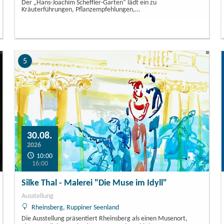
Der „Hans-Joachim Scheffler-Garten“ lädt ein zu
Kräuterführungen, Pflanzempfehlungen,…
5
30.08.
2026
10:00
16:00
Silke Thal - Malerei "Die Muse im Idyll"
Ausstellung
Rheinsberg, Ruppiner Seenland
Die Ausstellung präsentiert Rheinsberg als einen Musenort,