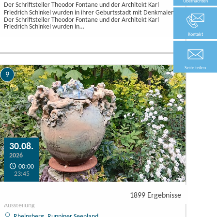
Übernachten
Der Schriftsteller Theodor Fontane und der Architekt Karl
Friedrich Schinkel wurden in ihrer Geburtsstadt mit Denkmalen…
Der Schriftsteller Theodor Fontane und der Architekt Karl
Friedrich Schinkel wurden in…
Kontakt
Seite teilen
9
30.08.
2026
00:00
23:45
POUR HENRI ET SES AMIS
1899 Ergebnisse
Ausstellung
Rheinsberg, Ruppiner Seenland