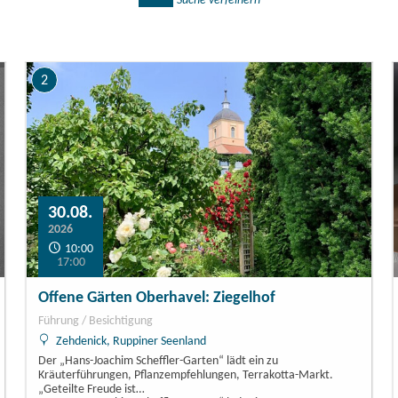
Suche verfeinern
2
nnen
30.08.
2026
10:00
17:00
Offene Gärten Oberhavel: Ziegelhof
Führung / Besichtigung
Zehdenick, Ruppiner Seenland
Der „Hans-Joachim Scheffler-Garten“ lädt ein zu
Kräuterführungen, Pflanzempfehlungen, Terrakotta-Markt.
„Geteilte Freude ist…