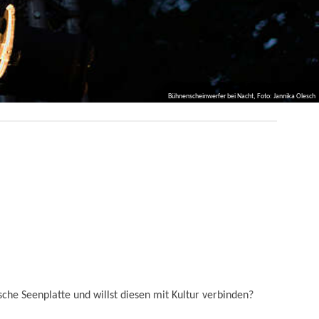
Bühnenscheinwerfer bei Nacht, Foto: Jannika Olesch
che Seenplatte und willst diesen mit Kultur verbinden?