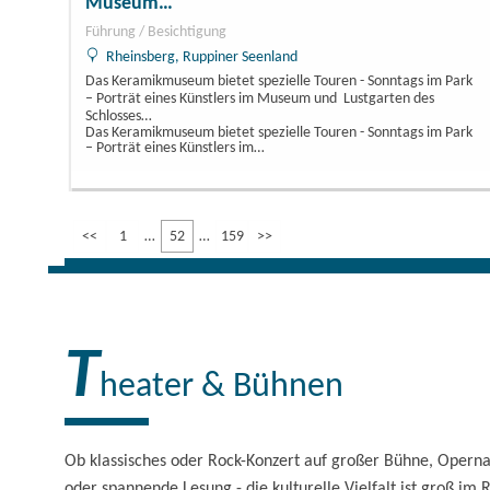
Museum…
Führung / Besichtigung
Rheinsberg, Ruppiner Seenland
Das Keramikmuseum bietet spezielle Touren - Sonntags im Park
– Porträt eines Künstlers im Museum und Lustgarten des
Schlosses…
Das Keramikmuseum bietet spezielle Touren - Sonntags im Park
– Porträt eines Künstlers im…
<<
1
52
159
>>
T
heater & Bühnen
Ob klassisches oder Rock-Konzert auf großer Bühne, Operna
oder spannende Lesung - die kulturelle Vielfalt ist groß im 