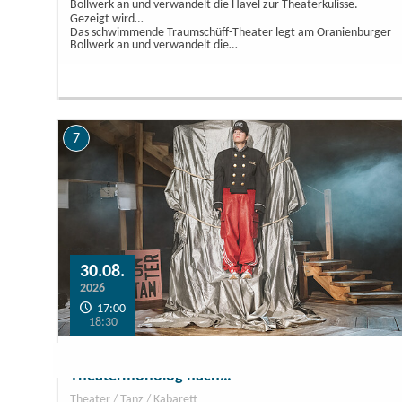
Bollwerk an und verwandelt die Havel zur Theaterkulisse.
Gezeigt wird…
Das schwimmende Traumschüff-Theater legt am Oranienburger
Bollwerk an und verwandelt die…
7
30.08.
2026
17:00
18:30
Der Untertan spricht – Inés Burdow;
Theatermonolog nach…
Theater / Tanz / Kabarett