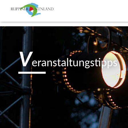
V
eranstaltungstipps