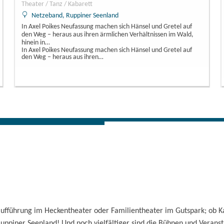
Theater / Tanz / Kabarett
Netzeband, Ruppiner Seenland
In Axel Poikes Neufassung machen sich Hänsel und Gretel auf
den Weg – heraus aus ihren ärmlichen Verhältnissen im Wald,
hinein in…
In Axel Poikes Neufassung machen sich Hänsel und Gretel auf
den Weg – heraus aus ihren…
ufführung im Heckentheater oder Familientheater im Gutspark; ob Ka
Ruppiner Seenland! Und noch vielfältiger sind die Bühnen und Veransta