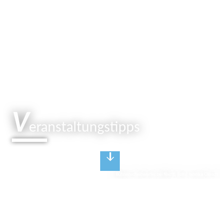
V
eranstaltungstipps
Bühnenscheinwerfer bei Nacht, Foto: Jannika Olesch
V
eranstaltungskalender
Eventhighlights in der brandenburgischen