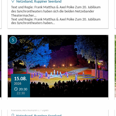
Netzeband, Ruppiner Seenland
Text und Regie: Frank Matthus & Axel Poike Zum 20. Jubiläum
des Synchrontheaters haben sich die beiden Netzebander
Theatermacher…
Text und Regie: Frank Matthus & Axel Poike Zum 20. Jubiläum
des Synchrontheaters haben…
5
15.08.
2026
20:30
22:30
Die Nacht des Schicksals
Klassisches Konzert / Oper