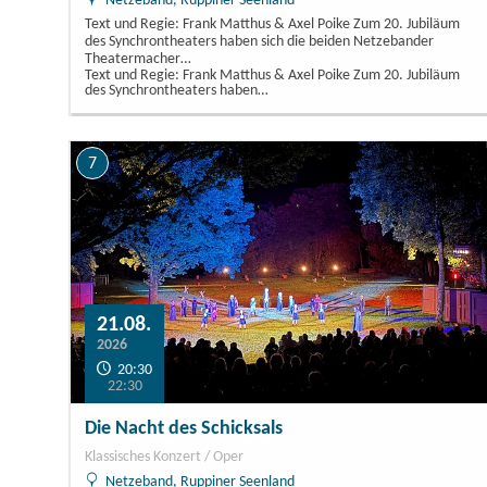
Netzeband, Ruppiner Seenland
Text und Regie: Frank Matthus & Axel Poike Zum 20. Jubiläum
des Synchrontheaters haben sich die beiden Netzebander
Theatermacher…
Text und Regie: Frank Matthus & Axel Poike Zum 20. Jubiläum
des Synchrontheaters haben…
7
21.08.
2026
20:30
22:30
Die Nacht des Schicksals
Klassisches Konzert / Oper
Netzeband, Ruppiner Seenland