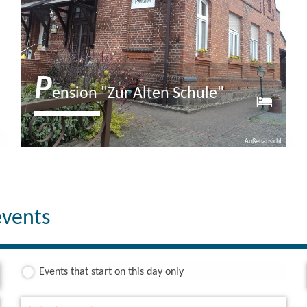
P
ension "Zur Alten Schule"
Welcome to the guesthouse “Zur Alten Schule” in
Außenansicht
idyllic Netzeband. The guesthouse “Zur Alten Schule”
in Netzeband offers a total…
events
Events that start on this day only