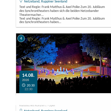
Netzeband, Ruppiner Seenland
Text und Regie: Frank Matthus & Axel Poike Zum 20. Jubiläum
des Synchrontheaters haben sich die beiden Netzebander
Theatermacher…
Text und Regie: Frank Matthus & Axel Poike Zum 20. Jubiläum
des Synchrontheaters haben…
4
14.08.
2026
20:30
22:30
Die Nacht des Schicksals
Klassisches Konzert / Oper