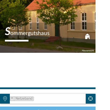
S
ommergutshaus
The modernized vacation apartments in the historic
Hausansicht
Sommergutshaus Netzeband combine a modern
ambience with the charm of the past.…
×
Netzeband