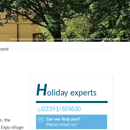
Church in Netzeband, Picture: Tourismusverband Ruppiner Seenland e.V./Jannika Olesch/Jannika Olesch
band
H
oliday experts
03391
659630
m, the
 Expo village