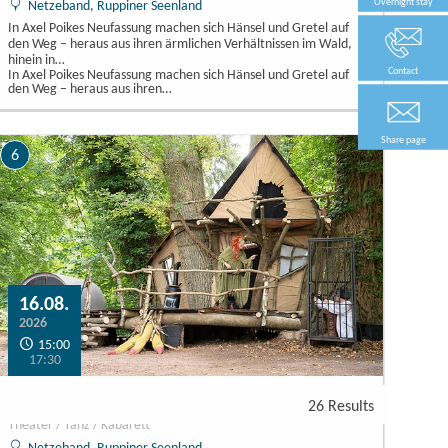
Overnight stay
Netzeband, Ruppiner Seenland
In Axel Poikes Neufassung machen sich Hänsel und Gretel auf
den Weg – heraus aus ihren ärmlichen Verhältnissen im Wald,
hinein in…
Contact
In Axel Poikes Neufassung machen sich Hänsel und Gretel auf
den Weg – heraus aus ihren…
Share page
6
16.08.
2026
15:00
17:30
Hänsel und Gretel Wiederaufnahme
26 Results
Theater / Tanz / Kabarett