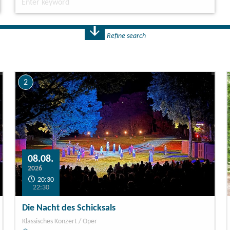
Refine search
2
08.08.
2026
20:30
22:30
Die Nacht des Schicksals
Klassisches Konzert / Oper