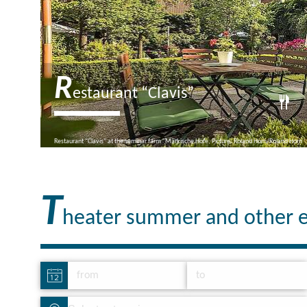
R
estaurant “Clavis”
In the "Clavis" restaurant, guests are spoilt with
Restaurant "Clavis" at the seminar farm "Märkische Höfe, Picture: Roland Horn/Roland Horn
culinary delights from upscale German cuisine and,
in particular, the varied,…
Closed now
T
heater summer and other 