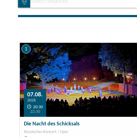
1
Events for which tickets can be ordered only
07.08.
2026
20:30
22:30
Die Nacht des Schicksals
Klassisches Konzert / Oper