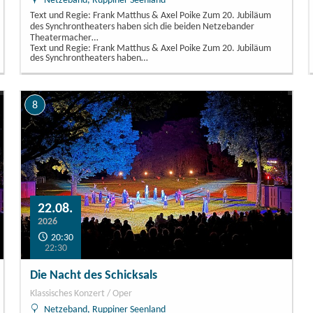
Netzeband, Ruppiner Seenland
Text und Regie: Frank Matthus & Axel Poike Zum 20. Jubiläum
des Synchrontheaters haben sich die beiden Netzebander
Theatermacher…
Text und Regie: Frank Matthus & Axel Poike Zum 20. Jubiläum
des Synchrontheaters haben…
8
22.08.
2026
20:30
22:30
Die Nacht des Schicksals
Klassisches Konzert / Oper
Netzeband, Ruppiner Seenland