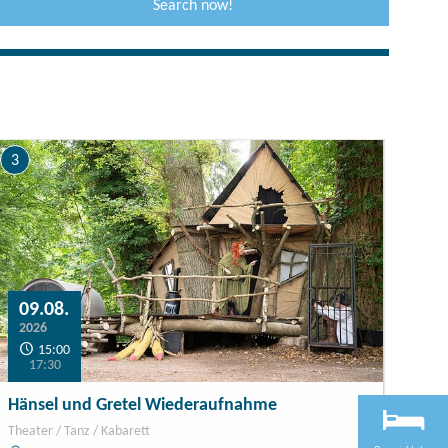
Search now!
3
09.08.
2026
15:00
17:30
Hänsel und Gretel Wiederaufnahme
Theater / Tanz / Kabarett