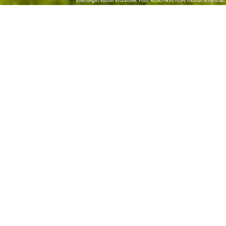
Ehemaliges Kloster in Gransee, Foto: REGiO-Nord mbH/Thomas Rosenthal
H
istorische Städte und charmante
Ortschaften
Zeitreisen und Entdeckertouren im Ruppiner
Seenland
Mittelalterliche Klosteranlagen, Barockschlösser und Spuren der
Ziegelindustrie: Die Städte und Orte des Ruppiner Seenlands sind
ebenso geprägt von kulturellen Leistungen der Zisterzienser, dem
militärischen und architektonischen Verstand der Preußen und
vom handwerklichen Geschick der Arbeiter in Glashütten und
Tongruben.
Im Ruppiner Seenland finden Sie attraktive Fachwerkstädtchen
weiterlesen
vor, ländliche Anger- oder Straßendörfer oder an die wendische
Zeit erinnernde Runddörfer, wie zum Beispiel Molchow.
A
Historische Stadtkerne, teilweise mit gut erhaltenden
lle Orte im Überblick
Stadtmauern, können Sie in Gransee und Kremmen, und sogar in