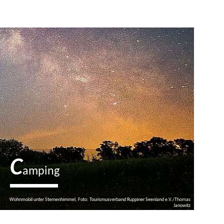
C
amping
Wohnmobil unter Sternenhimmel, Foto: Tourismusverband Ruppiner Seenland e.V./Thomas
Janowitz