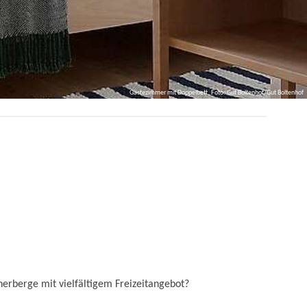
Gästezimmer mit Doppelbett, Foto: Gut Boltenhof/Gut Boltenhof
erberge mit vielfältigem Freizeitangebot?