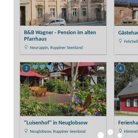
B&B Wagner - Pension im alten
Gästeha
Pfarrhaus
Fehrbell
Neuruppin, Ruppiner Seenland
3
4
"Luisenhof" in Neuglobsow
Ferienh
Neuglobsow, Ruppiner Seenland
Himmelp