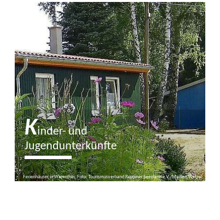
K
inder- und
Jugendunterkünfte
Ferienhäuser in Warenthin, Foto: Tourismusverband Ruppiner Seenland e.V./Madlen Wetzel