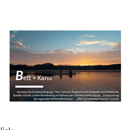
B
ett + Kanu
Kanutour bei Sonnenuntergang, Foto: Freiraum Ruppiner Land (Gefördert aus Mitteln des
Bundes und des Landes Brandenburg im Rahmen der Gemeinschaftsaufgabe: „Verbesserung
der regionalen Wirtschaftsstruktur“ – GRW-Infrastruktur)/Yannick Schuster