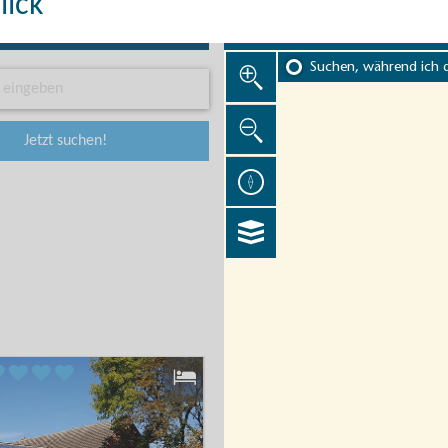
lick
Suchen, während ich 
Jetzt suchen!