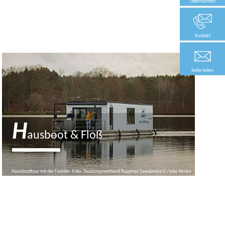
Übernachten
Kontakt
Seite teilen
H
ausboot & Floß
Hausboottour mit der Familie, Foto: Tourismusverband Ruppiner Seenland e.V./Julia Nimke