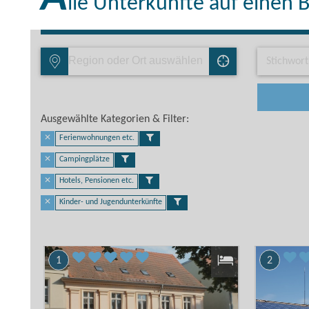
lle Unterkünfte auf einen B
Ausgewählte Kategorien & Filter:​
✕
Ferienwohnungen etc.
✕
Campingplätze
✕
Hotels, Pensionen etc.
✕
Kinder- und Jugendunterkünfte
1
2