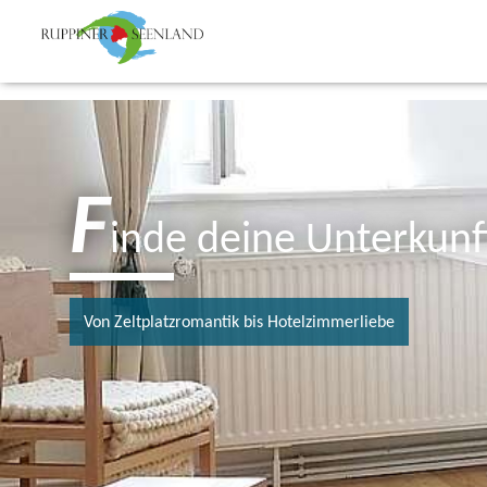
F
inde deine Unterkunf
Von Zeltplatzromantik bis Hotelzimmerliebe