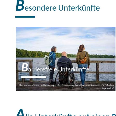
B
esondere Unterkünfte
B
arrierefreie Unterkünfte
Barrierefreier Urlaub in Rheinsberg, Foto: Tourismusverband Ruppiner Seenland e.V./Madlen
Krippendorf
A