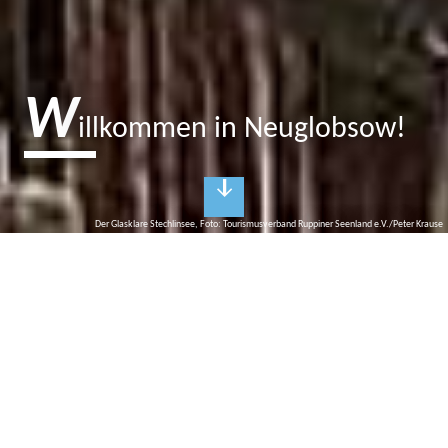
W
illkommen in Neuglobsow!
Der Glasklare Stechlinsee, Foto: Tourismusverband Ruppiner Seenland e.V./Peter Krause
N
euglobsow
Glasklarer Erholungsort
Der glasklare Stechlinsee inspirierte Theodor Fontane einst zu
seinem letzten Roman „Der Stechlin“ und spätestens danach
wurde Neuglobsow zum Mekka für ruhebedürftige Großstädter.
Entstanden ist der malerische Ort mitten im Naturschutzgebiet
um 1780, als ein Glashüttenbetrieb seine Produktion aus