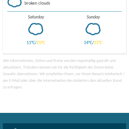
broken clouds
Saturday
Sunday
11
25
14
31
Alle Informationen, Zeiten und Preise werden regelmäßig geprüft und
aktualisiert. Trotzdem können wir für die Richtigkeit der Daten keine
Gewähr übernehmen. Wir empfehlen Ihnen, vor Ihrem Besuch telefonisch /
per E-Mail oder über die Internetseiten des Anbieters den aktuellen Stand
zu erfragen.