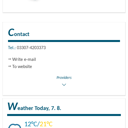
C
ontact
Tel.:
03307-4203373
Write e-mail
To website
Providers
W
eather
Today, 7. 8.
12
21