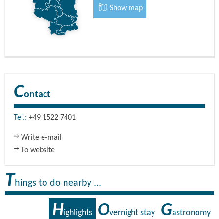
Show map
C
ontact
Tel.:
+49 1522 7401
Write e-mail
To website
T
hings to do nearby ...
H
O
G
ighlights
vernight stay
astronomy