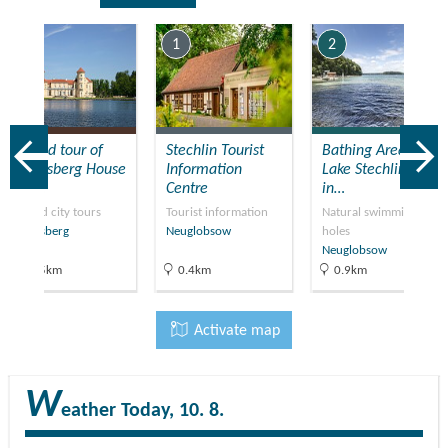
7
1
2
Guided tour of
Stechlin Tourist
Bathing Area at
Rheinsberg House
Information
Lake Stechlinsee
and…
Centre
in…
Guided city tours
Tourist information
Natural swimming
Rheinsberg
Neuglobsow
holes
Neuglobsow
18.5km
0.4km
0.9km
Activate map
W
eather
Today, 10. 8.