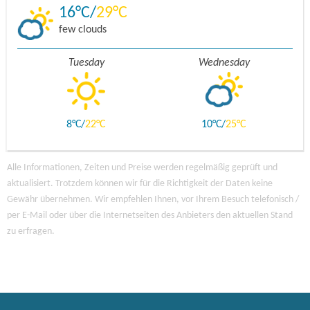
16
29
few clouds
Tuesday
Wednesday
8
22
10
25
Alle Informationen, Zeiten und Preise werden regelmäßig geprüft und
aktualisiert. Trotzdem können wir für die Richtigkeit der Daten keine
Gewähr übernehmen. Wir empfehlen Ihnen, vor Ihrem Besuch telefonisch /
per E-Mail oder über die Internetseiten des Anbieters den aktuellen Stand
zu erfragen.