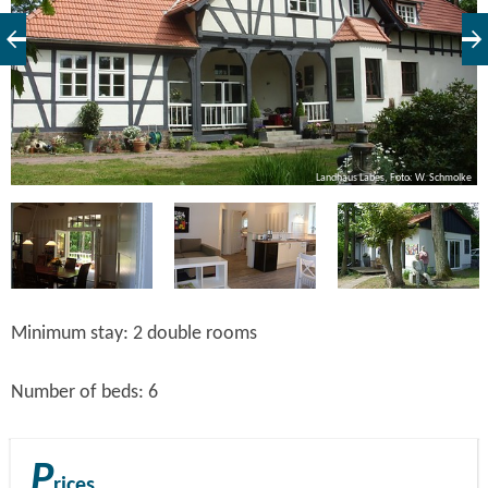
ke
Landhaus Labes, Foto: W. Schmolke
Minimum stay: 2 double rooms
Number of beds: 6
P
rices