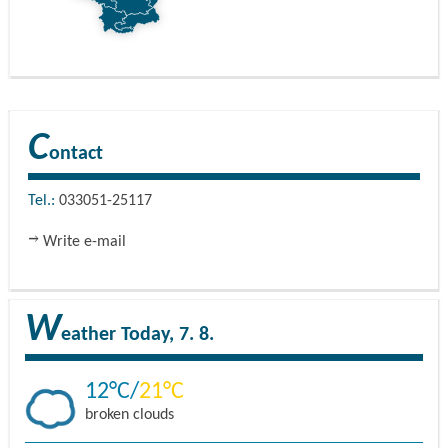
C
ontact
Tel.:
033051-25117
Write e-mail
W
eather
Today, 7. 8.
12
21
broken clouds