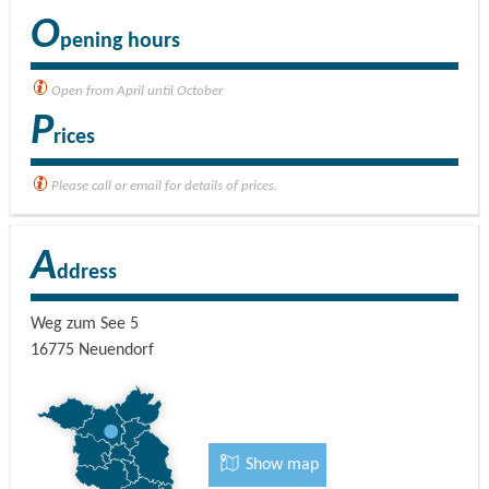
O
pening hours
Open from April until October
P
rices
Please call or email for details of prices.
A
ddress
Weg zum See 5
16775
Neuendorf
Show map