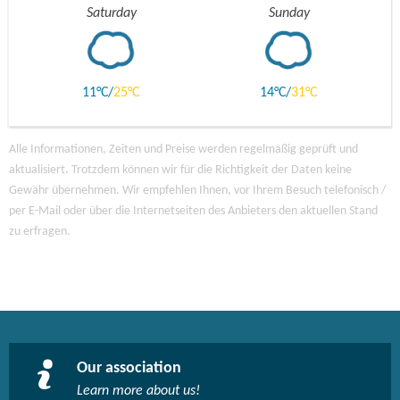
Saturday
Sunday
11
25
14
31
Alle Informationen, Zeiten und Preise werden regelmäßig geprüft und
aktualisiert. Trotzdem können wir für die Richtigkeit der Daten keine
Gewähr übernehmen. Wir empfehlen Ihnen, vor Ihrem Besuch telefonisch /
per E-Mail oder über die Internetseiten des Anbieters den aktuellen Stand
zu erfragen.
Our association
Learn more about us!​