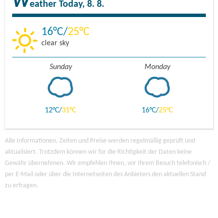
W
eather
Today, 8. 8.
16
25
clear sky
Sunday
Monday
12
31
16
25
Alle Informationen, Zeiten und Preise werden regelmäßig geprüft und
aktualisiert. Trotzdem können wir für die Richtigkeit der Daten keine
Gewähr übernehmen. Wir empfehlen Ihnen, vor Ihrem Besuch telefonisch /
per E-Mail oder über die Internetseiten des Anbieters den aktuellen Stand
zu erfragen.