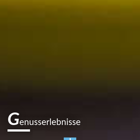
G
enusserlebnisse