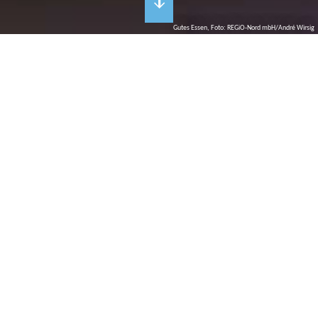
Gutes Essen, Foto: REGiO-Nord mbH/André Wirsig
K
ulinarischer Genuss
Gut(es) Essen in Restaurants und Cafés
Hochwertig und regional, traditionell und rustikal, modern und
international? Das gastronomische Angebot in der
brandenburgischen Seenplatte ist geschmacklich vielfältig und
facettenreich: Selbst gebackenen Kuchen gibt es im Gartencafé
mit Blick auf Blumenwiesen, frisch gefangener Fisch und
Wildragout werden mit Pilzen aus brandenburgischen Wäldern
serviert. Der Italiener um die Ecke lockt Kinder mit mediterranen
Speisen und edle Weine bescheren glückselige Abende bei
Aussicht auf glasklare Seen.
Genuss pur!