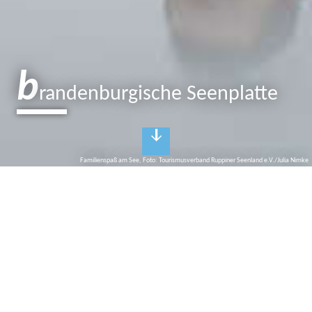
b
randenburgische Seenplatte
Familienspaß am See, Foto: Tourismusverband Ruppiner Seenland e.V./Julia Nimke
Anzeige
f
ontane.kosmos
Lassen Sie sich verführen!
Kaum ein anderer Schriftsteller ist so eng mit dem Land
Brandenburg verbunden wie Theodor Fontane. Was läge da
näher, als den großen märkischen Dichter gerade in seiner