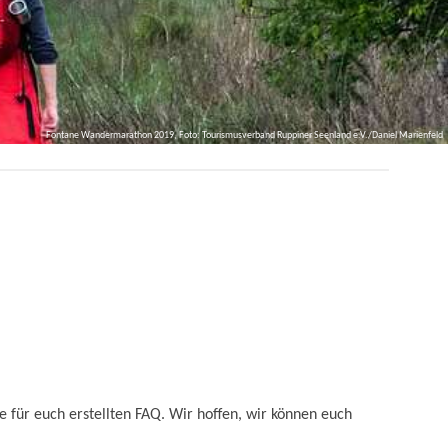
Fontane Wandermarathon 2019, Foto: Tourismusverband Ruppiner Seenland e.V./Daniel Marienfeld
 für euch erstellten FAQ. Wir hoffen, wir können euch