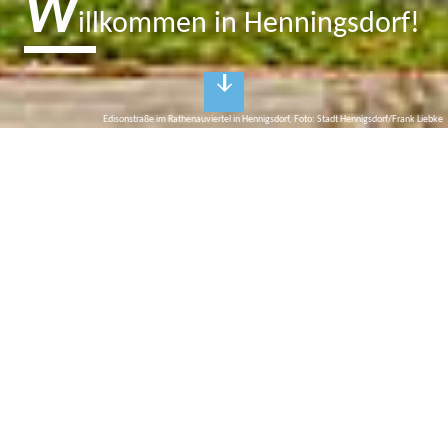
W
illkommen in Henningsdorf!
Edisonstraße im Rathenauviertel in Hennigsdorf, Foto: Stadt Hennigsdorf/Frank Liebke
H
ennigsdorf
Das Tor zu Berlin
Spaziergang im Grünen, Kletterabenteuer oder Flanieren am
Havelufer: all das bietet Hennigsdorf. Einst ein kleines
Fischerdorf, entwickelte sich Hennigsdorf im 20. Jahrhundert als
Produktionsstätte für Flugzeuge, Lokomotiven und Stahl zu einem
wichtigen Industriestandort, der heute vor allem
Technologieunternehmen beherbergt. Einen Steinwurf von Berlin
entfernt und nur durch die Havel getrennt, war die Stadt zu DDR-
Zeiten auch Grenzort zu Berlin-West. Davon zeugt heute im
Ortsteil Nieder Neuendorf noch einer der letzten erhaltenen