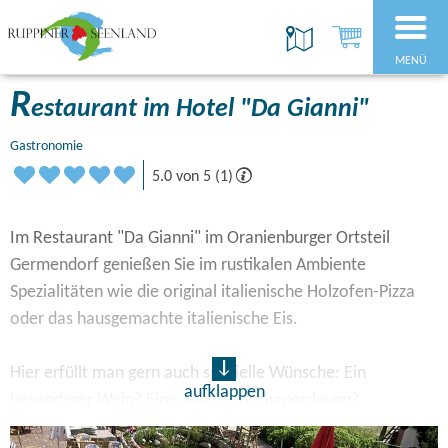
MENÜ
R
estaurant im Hotel "Da Gianni"
Gastronomie
5.0 von 5 (1)
Im Restaurant "Da Gianni" im Oranienburger Ortsteil
Germendorf genießen Sie im rustikalen Ambiente
Spezialitäten wie die original italienische Holzofen-Pizza
oder das hausgemachte italienische Eis.
Hier erfüllt man gern auch spezielle Wünsche: Ein
aufklappen
besonderer Wein? Eine andere Tischanordnung?