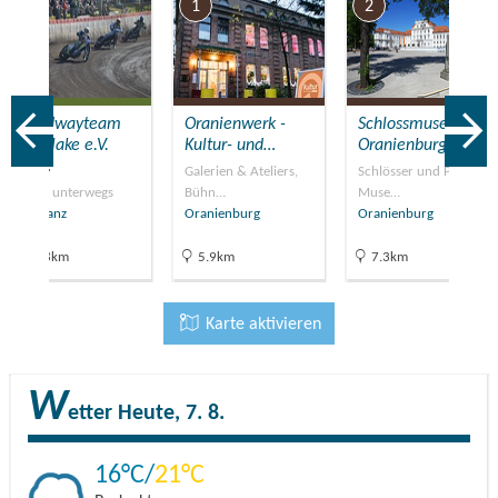
7
1
2
Speedwayteam
Oranienwerk -
Schlossmuseum
Wolfslake e.V.
Kultur- und…
Oranienburg
(bei…
Galerien & Ateliers,
Schlösser und Parks,
Mit PS unterwegs
Bühn…
Muse…
Vehlefanz
Oranienburg
Oranienburg
14.8km
5.9km
7.3km
Karte aktivieren
W
etter
Heute, 7. 8.
16
21