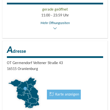
seperaten Raucherraum mit 40 Sitzplätzen. Auf dem
gerade geöffnet
hauseigenen Parkplatz stehen Ihnen 60 Pkw-stellplätze zur
11:00 - 23:59 Uhr
Verfügung und Reisebussen können problemlos parken.
Mehr Öffnungszeiten
A
dresse
OT Germendorf Veltener Straße 43
16515
Oranienburg
Karte anzeigen