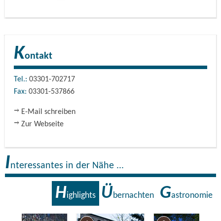
K
ontakt
Tel.:
03301-702717
Fax:
03301-537866
E-Mail schreiben
Zur Webseite
I
nteressantes in der Nähe ...
H
Ü
G
ighlights
bernachten
astronomie