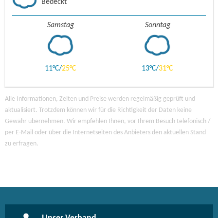
Bedeckt
Samstag
Sonntag
11
25
13
31
Alle Informationen, Zeiten und Preise werden regelmäßig geprüft und
aktualisiert. Trotzdem können wir für die Richtigkeit der Daten keine
Gewähr übernehmen. Wir empfehlen Ihnen, vor Ihrem Besuch telefonisch /
per E-Mail oder über die Internetseiten des Anbieters den aktuellen Stand
zu erfragen.