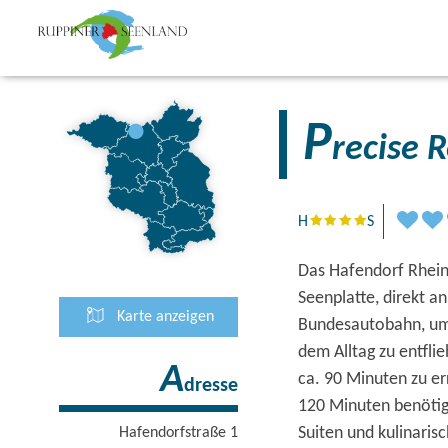
P
recise 
H
S
Das Hafendorf Rhein
Seenplatte, direkt a
Karte anzeigen
Bundesautobahn, um 
dem Alltag zu entfli
A
ca. 90 Minuten zu e
dresse
120 Minuten benötig
Suiten und kulinaris
Hafendorfstraße 1