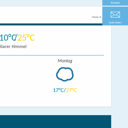
Kontakt
Heute, 8. 8.
Seite teilen
10
25
nikation im Sitzen vorhanden
Klarer Himmel
Montag
17
27