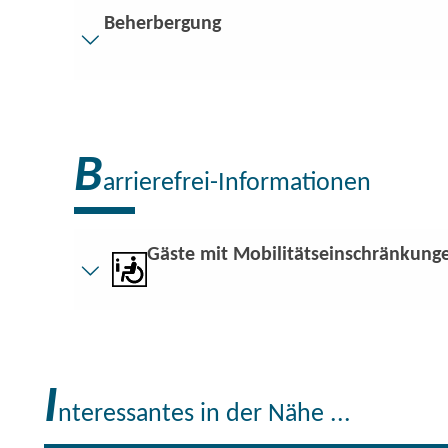
Beherbergung
Besucherparkplätze
Entfernung der Besucherparkplätze zum Eingang (i
Bodenbelag
B
Zum Teil eingeschränkt begehbarer Bodenbelag (
arrierefrei-Informationen
Treppen
Alles ist ebenerdig / ohne Treppen erreichbar.
Gäste mit Mobilitätseinschränkung
Badausstattung
Bodengleiche Dusche vorhanden
Weitere Angaben
Kurzbeschreibung
Bequeme Anreise mit den öffentlichen Verkehrsmi
Kurzbeschreibung:
Ergänzende Informationen:
Allgemeines zur Barrierefreiheit:
I
Es gibt behindertenfreundliche Zimmer.
6 ausgewiesene Behindertenparkplätze vorhanden
nteressantes in der Nähe ...
Zugang zum Gebäude: stufenlos