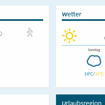
in der Nähe des Eingangs: 6
etter
W
f eine Höhe von 85 cm abgesenkt, aber andere Möglichkeit der Kommu
 cm
Sonntag
 cm
z.B. Speisebereich) führen: 151 cm
14
31
enden Türen, Flure und Durchgänge: 90 cm
rlaubsregion
U