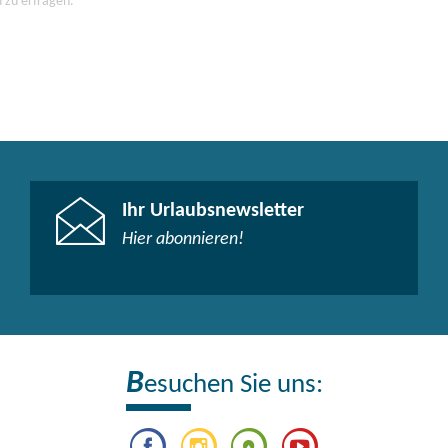
d zu erfragen.
m
enden Türen, Flure und Durchgänge: 83 cm
 130 cm
 130 cm
öhe von 67 cm): 40 cm
Ihr Urlaubsnewsletter
om Fußboden aus: 86 cm
Hier abonnieren!
em Waschtisch
 130 cm
 130 cm
-Becken: 91 cm
C-Becken: 129 cm
nden
B
esuchen Sie uns:
orderkante: 15 cm