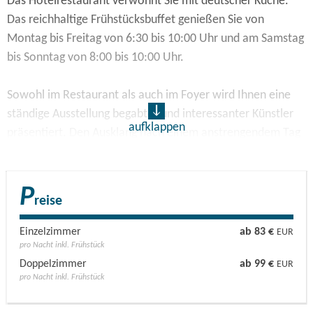
Das Hotelrestaurant verwöhnt Sie mit deutscher Küche.
Das reichhaltige Frühstücksbuffet genießen Sie von
Montag bis Freitag von 6:30 bis 10:00 Uhr und am Samstag
bis Sonntag von 8:00 bis 10:00 Uhr.
Sowohl im Restaurant als auch im Foyer wird Ihnen eine
ständige Ausstellung begabter und interessanter Künstler
aufklappen
präsentiert. Den Ausklang nach einem anstrengendem Tag
finden Sie an der Bar oder in der hauseigenen Sauna.
Das Stadthotel verfügt außerdem über drei Konferenz- und
P
reise
Schulungsräume, ausgestattet mit modernster
Tagungstechnik. Erfahrung und Service machen Ihre Feste,
Einzelzimmer
ab 83 €
EUR
Feiern und Tagungen zu einem unvergesslichen Erlebnis.
pro Nacht inkl. Frühstück
Doppelzimmer
ab 99 €
EUR
pro Nacht inkl. Frühstück