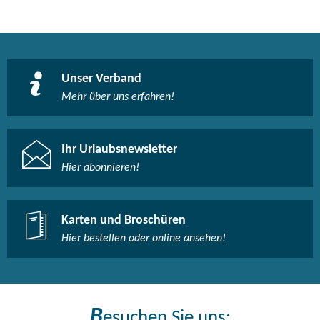
Rezeptionscounter oder -tisch nicht teilweise auf eine Höhe
von 85 cm abgesenkt, aber andere Möglichkeit der
Kommunikation im Sitzen vorhanden
Flure
Unser Verband
Breite der Flure, die zu den Aufzügen führen: >150 cm
Mehr über uns erfahren!
Breite der Flure, die zu den Zimmern führen: >150 cm
Breite der Flure, die zu sonstigen Einrichtungen (z.B.
Speisebereich) führen: >150 cm
Ihr Urlaubsnewsletter
Aufzug
Hier abonnieren!
Zugang stufenlos
Durchgangsbreite der schmalsten aller zu benutzenden
Türen, Flure und Durchgänge: 84 cm
Karten und Broschüren
Breite der Aufzugstür: 84 cm
Hier bestellen oder online ansehen!
Länge der Aufzugskabine: >150 cm
Breite der Aufzugskabine: 138 cm
unterste Höhe der Bedienelemente: 107 cm
oberste Höhe der Bedienelemente: 128 cm
B
esuchen Sie uns:
Länge der Bewegungsfläche vor dem Aufzug: >150 cm