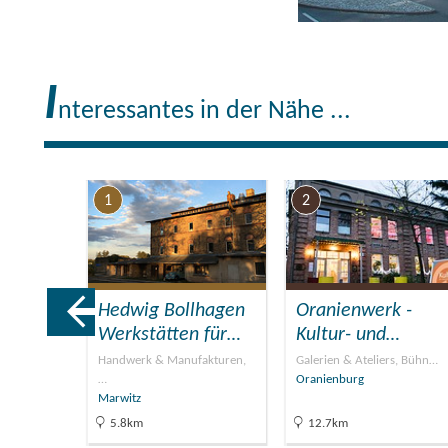
I
nteressantes in der Nähe ...
1
2
eam
Hedwig Bollhagen
Oranienwerk -
V.
Werkstätten für…
Kultur- und…
Handwerk & Manufakturen,
Galerien & Ateliers, Bühn…
…
Oranienburg
Marwitz
5.8km
12.7km