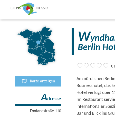
W
yndha
Berlin Ho
0
Am nördlichen Berlin
Karte anzeigen
Businesshotel, das k
Hotel verfügt über 
A
dresse
Im Restaurant servie
internationaler Spez
Fontanestraße 110
Bar und Blick ins G