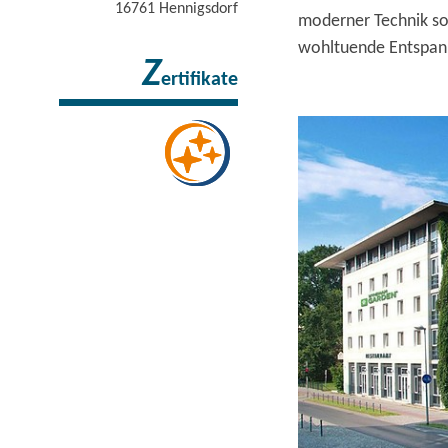
16761
Hennigsdorf
moderner Technik so
wohltuende Entspan
Z
ertifikate