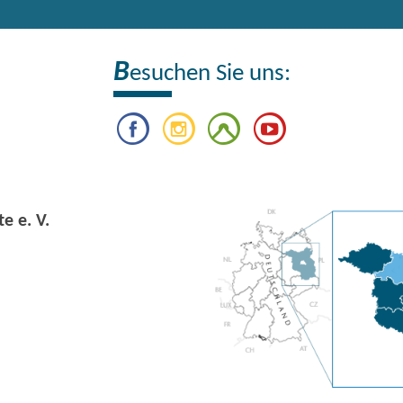
B
esuchen Sie uns:
e e. V.