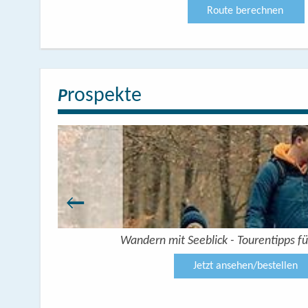
Route berechnen
rospekte
P
Wandern mit Seeblick - Tourentipps fü
Jetzt ansehen/bestellen