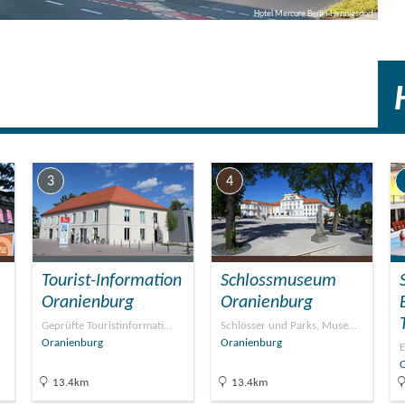
Hotel Mercure Berlin-Hennigsdorf
3
4
Tourist-Information
Schlossmuseum
Oranienburg
Oranienburg
Geprüfte Touristinformati…
Schlösser und Parks, Muse…
Oranienburg
Oranienburg
E
13.4km
13.4km