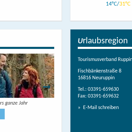
14
31
rlaubsregion
U
Tourismusverband Ruppine
Fischbänkenstraße 8
16816 Neuruppin
Tel.:
03391-659630
Fax: 03391-659632
rs ganze Jahr
Urlaubsbroschüre: Deine Auszeit 
E-Mail schreiben
Jetzt anse