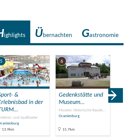
H
Ü
G
ighlights
bernachten
astronomie
5
6
7
Sport- &
Gedenkstätte und
Speed
Erlebnisbad in der
Museum…
Wolfsla
TURM…
(bei…
Museen, Historische Baude…
Oranienburg
rlebnis- und Spaßbäder
Mit PS unt
Oranienburg
Vehlefanz
13.9km
15.7km
18.4km