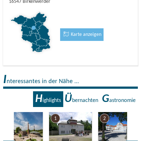
16547
Birkenwerder
Karte anzeigen
I
nteressantes in der Nähe ...
H
Ü
G
ighlights
bernachten
astronomie
7
1
2