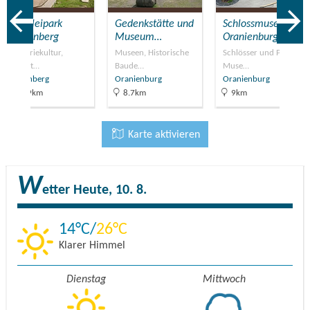
Ziegeleipark
Gedenkstätte und
Schlossmuseum
Mildenberg
Museum…
Oranienburg
Industriekultur,
Museen, Historische
Schlösser und Parks,
Freizeit…
Baude…
Muse…
Mildenberg
Oranienburg
Oranienburg
36.9km
8.7km
9km
Karte aktivieren
W
etter
Heute, 10. 8.
14
26
Klarer Himmel
Dienstag
Mittwoch