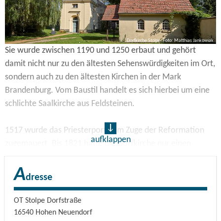
Dorfkirche Stolpe, Foto: Matthias Jankowiak
Sie wurde zwischen 1190 und 1250 erbaut und gehört
damit nicht nur zu den ältesten Sehenswürdigkeiten im Ort,
sondern auch zu den ältesten Kirchen in der Mark
Brandenburg. Vom Baustil handelt es sich hierbei um eine
schlichte Saalkirche aus Feldsteinen.
1517 wurde das Priesterportal im Zuge der Reformation
aufklappen
zugemauert. Bis 1821 hatte die Dorfkirche nur einen
Dachreiter in dem sich zwei Glocken und die Uhr befanden,
A
erst im Jahr 1822 wurde ein Kirchturm angebaut. Zwei
dresse
Glocken aus den Jahren 1534 und 1652 sind noch erhalten,
eine weitere wurde im Zweiten Weltkrieg für militärische
OT Stolpe Dorfstraße
Zwecke benötigt und abgebaut. Diese wurde 1954 durch
16540
Hohen Neuendorf