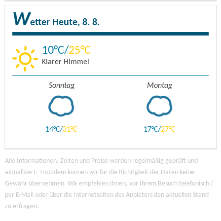
W
etter
Heute, 8. 8.
10
25
Klarer Himmel
Sonntag
Montag
14
31
17
27
Alle Informationen, Zeiten und Preise werden regelmäßig geprüft und
aktualisiert. Trotzdem können wir für die Richtigkeit der Daten keine
Gewähr übernehmen. Wir empfehlen Ihnen, vor Ihrem Besuch telefonisch /
per E-Mail oder über die Internetseiten des Anbieters den aktuellen Stand
zu erfragen.