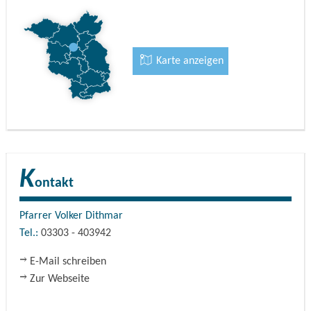
eine neue Glocke ersetzt.
Die Orgel auf der Empore wurde im Jahre 1859
fertiggestellt.
Karte anzeigen
Der Dachstuhl wurde von 1972 - 1973 erneuert, weitere
umfassende Restaurierungsarbeiten fanden zwischen 1994
- 2004 statt.
K
Neben den Gemeinde-Gottesdiensten ist die Dorfkirche
ontakt
Stolpe heutzutage vor allem für Ihre Kirchenkonzerte und
Abendmusiken bekannt.
Pfarrer Volker Dithmar
Tel.:
03303 - 403942
E-Mail schreiben
Zur Webseite