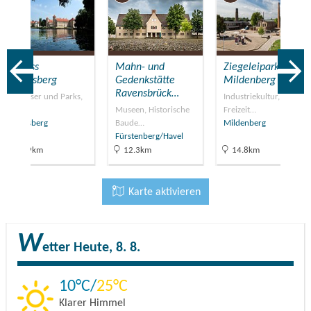
Schloss
Mahn- und
Ziegeleipark
Rheinsberg
Gedenkstätte
Mildenberg
Ravensbrück…
Schlösser und Parks,
Industriekultur,
Frei…
Museen, Historische
Freizeit…
Rheinsberg
Baude…
Mildenberg
Fürstenberg/Havel
32.9km
12.3km
14.8km
Karte aktivieren
W
etter
Heute, 8. 8.
10
25
Klarer Himmel