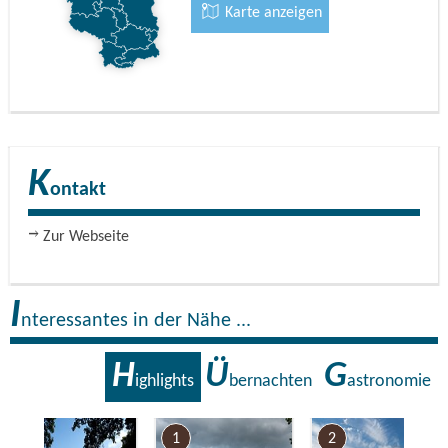
alter Schönheit wieder hergestellt werden.
Karte anzeigen
Eine Restaurierung des bislang nur sanierten Innenraumes
steht noch aus.
Heute finden hier in den Sommermonaten Ausstellungen,
Konzerte, Lesungen und Gottesdienste statt.
K
ontakt
Zur Webseite
I
nteressantes in der Nähe ...
H
Ü
G
ighlights
bernachten
astronomie
7
1
2