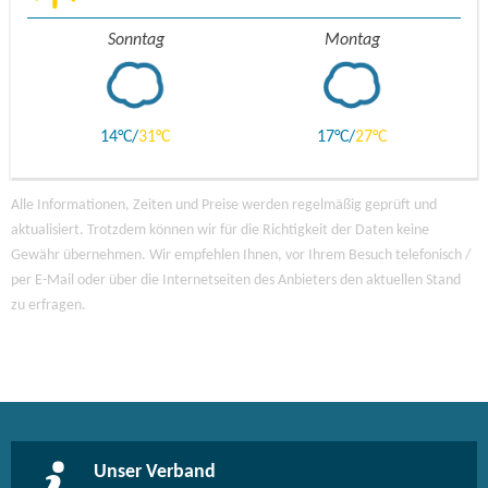
Sonntag
Montag
14
31
17
27
Alle Informationen, Zeiten und Preise werden regelmäßig geprüft und
aktualisiert. Trotzdem können wir für die Richtigkeit der Daten keine
Gewähr übernehmen. Wir empfehlen Ihnen, vor Ihrem Besuch telefonisch /
per E-Mail oder über die Internetseiten des Anbieters den aktuellen Stand
zu erfragen.
Unser Verband