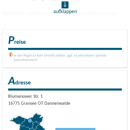
aufklappen
Die Kirche, welche auch Reste des Grabsteins von zwei
Lebuser Bischöfen „von Waldow“ aus dem 15. Jh.
beherbergt, wurde bis 1975 für Gottesdienste genutzt.
Danach verfiel sie und wurde geplündert aber dank des
P
reise
Engagements des Kirchenältesten vor der Zerstörung
bewahrt.
In der Regel ist kein Eintritt zahlen, ggf. ist eine kleine Spende
wünschenswert.
1994 entstand der Dannenwalder Förderkeis Kultur und
Kirche am Weg e.V., um die Kirche zu neuem Leben zu
A
dresse
erwecken.
Blumenower Str. 1
Dank des großen – auch finanziellen – Engagements der
16775
Gransee OT Dannenwalde
Familie von Waldow und mit Hilfe von Fördermitteln des
Landes, der Landeskirche und der Deutschen Stiftung
Denkmalschutz konnte das Außenbild der Kirche 1998 in