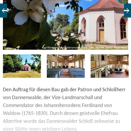
rd
Rad-Wanderkirche Außenansicht, Foto: Anke Treichel, Lizenz: Regio-Nord
Den Auftrag für diesen Bau gab der Patron und Schloßherr
von Dannenwalde, der Vize-Landmarschall und
Commendator des Johanniterordens Ferdinand von
Waldow (1765-1830). Durch dessen geistvolle Ehefrau
Albertine wurde das Dannenwalder Schloß zeitweise zu
einer Stätte regen geistigen Lebens.