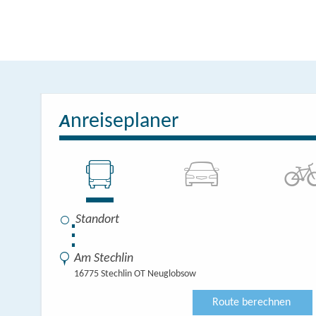
nreiseplaner
A
⋮
Am Stechlin
16775 Stechlin OT Neuglobsow
Route berechnen