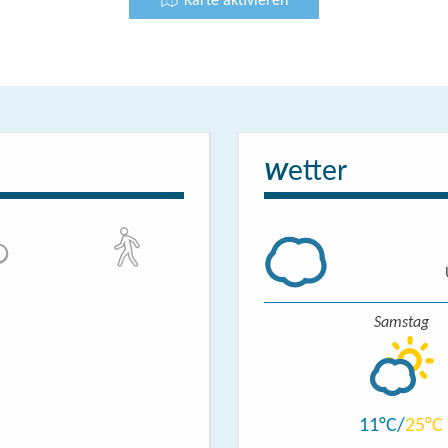
Karte aktivieren
etter
W
Samstag
11
25