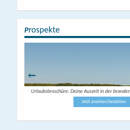
rospekte
P
Urlaubsbroschüre: Deine Auszeit in der brande
Jetzt ansehen/bestellen