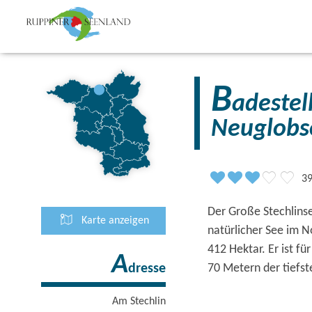
B
adestel
Neuglob
3
Der Große Stechlinse
Karte anzeigen
natürlicher See im 
412 Hektar. Er ist f
A
70 Metern der tiefs
dresse
Am Stechlin