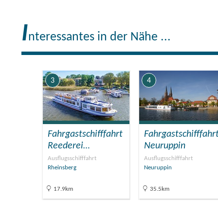
I
nteressantes in der Nähe ...
3
4
am
Fahrgastschifffahrt
Fahrgastschifffahr
tzsee
Reederei…
Neuruppin
Ausflugsschifffahrt
Ausflugsschifffahrt
Rheinsberg
Neuruppin
17.9km
35.5km