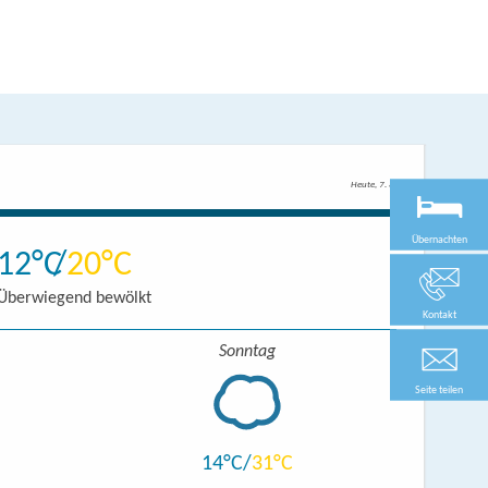
Heute, 7. 8.
Übernachten
12
20
Überwiegend bewölkt
Kontakt
Sonntag
Seite teilen
14
31