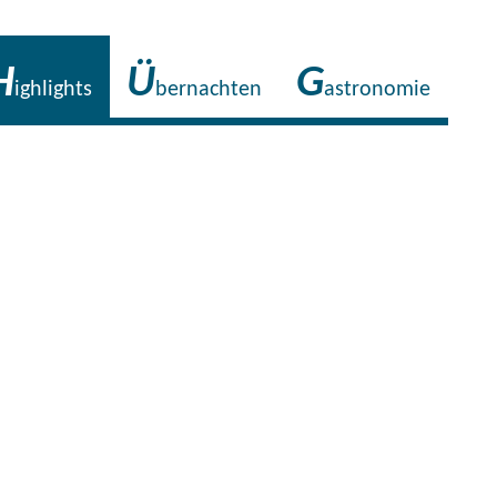
H
Ü
G
ighlights
bernachten
astronomie