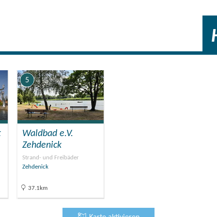
5
t
Waldbad e.V.
Zehdenick
Strand- und Freibäder
Zehdenick
37.1km