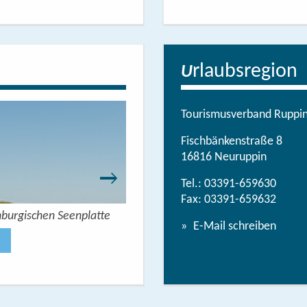
rlaubsregion
U
Tourismusverband Ruppine
Fischbänkenstraße 8
16816 Neuruppin
Tel.:
03391-659630
Fax: 03391-659632
nburgischen Seenplatte
Wandern mit Seeblick - 
E-Mail schreiben
Jetzt anse