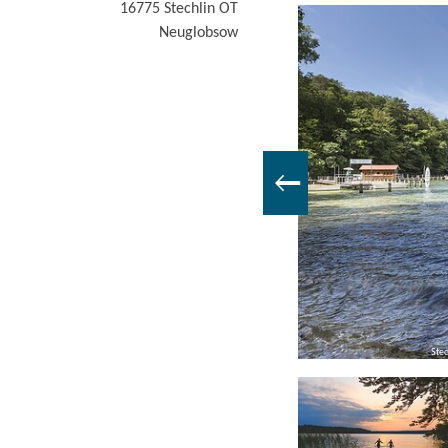
16775
Stechlin OT
Neuglobsow
Foto : TV Ruppiner Seenland e.V.
Ste