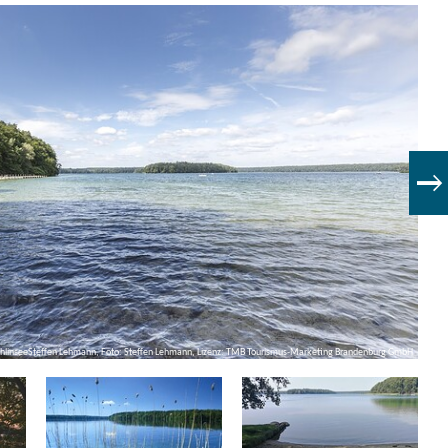
chlinseeSteffen Lehmann, Foto: Steffen Lehmann, Lizenz: TMB Tourismus-Marketing Brandenburg GmbH