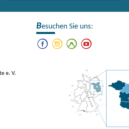
B
esuchen Sie uns:
e e. V.