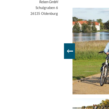
Reisen GmbH
Schulgraben 6
26135
Oldenburg
g des Oder-Neiße-Radwegs, Foto: Die Landpartie Radeln und Reisen GmbH