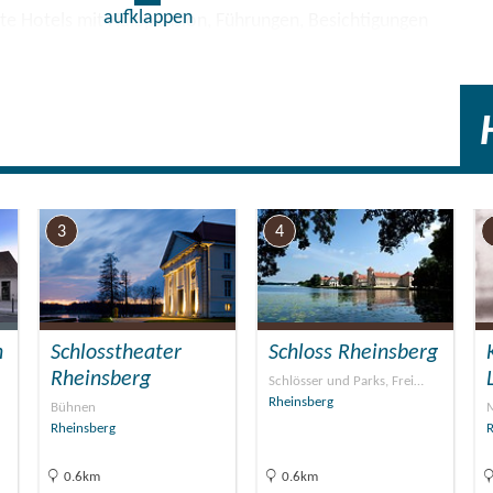
aufklappen
ute Hotels mit Halbpension, Führungen, Besichtigungen
cknick im Grünen, Gepäcktransport bis aufs Zimmer und
ür das Tagesgepäck sind immer im Reisepreis enthalten.
re Reiseregion auf besonders entspannte und anregende
3
4
n
Schlosstheater
Schloss Rheinsberg
Rheinsberg
Schlösser und Parks, Frei…
Rheinsberg
Bühnen
Rheinsberg
R
0.6km
0.6km