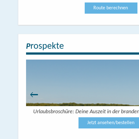
Route berechnen
rospekte
P
Urlaubsbroschüre: Deine Auszeit in der brande
Jetzt ansehen/bestellen