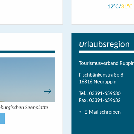
12
31
rlaubsregion
U
Tourismusverband Ruppine
Fischbänkenstraße 8
16816 Neuruppin
Tel.:
03391-659630
Fax: 03391-659632
nburgischen Seenplatte
Wandern mit Seeblick - 
E-Mail schreiben
Jetzt anse