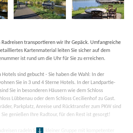
n Radreisen transportieren wir Ihr Gepäck. Umfangreiche
tailliertes Kartenmaterial leiten Sie sicher auf dem
nummer ist rund um die Uhr für Sie zu erreichen.
n Hotels sind gebucht - Sie haben die Wahl: In der
hnen Sie in 3 und 4 Sterne Hotels. In der Landpartie-
sind Sie in besonderen Häusern wie dem Schloss
chloss Lübbenau oder dem Schloss Cecilienhof zu Gast.
räder, Parkplatz, Anreise und Rücktransfer zum PKW sind
Sie genießen Ihre Radtour, für den Rest ist gesorgt!
dreisen radeln Sie in kleiner Gruppe mit kompetenter