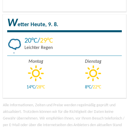
W
etter
Heute, 9. 8.
20
29
Leichter Regen
Montag
Dienstag
14
28
8
22
Alle Informationen, Zeiten und Preise werden regelmäßig geprüft und
aktualisiert. Trotzdem können wir für die Richtigkeit der Daten keine
Gewähr übernehmen. Wir empfehlen Ihnen, vor Ihrem Besuch telefonisch /
per E-Mail oder über die Internetseiten des Anbieters den aktuellen Stand