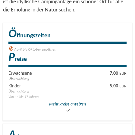
ist die idyllische Campinganlage ein schöner Ort für alle,
die Erholung in der Natur suchen.
Ö
ffnungszeiten
April bis Oktober geöffnet
P
reise
Erwachsene
7,00
EUR
Übernachtung
Kinder
5,00
EUR
Übernachtung
Von 14 bis 17 Jahren
Kinder
3,50
Mehr Preise anzeigen
EUR
Übernachtung
Von 6 bis 12 Jahren
Hunde
1,00
EUR
Übernachtung