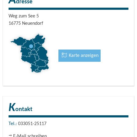
A
Zeltstellplatz
ab 7
EUR
dresse
Wohnwagen
ab 10
EUR
Weg zum See 5
Erwachsene
ab 12
EUR
16775
Neuendorf
Wohnmobil
Die Preise erfragen bitte telefonisch oder per E-Mail.
Karte anzeigen
K
ontakt
Tel.:
033051-25117
E-Mail schreiben