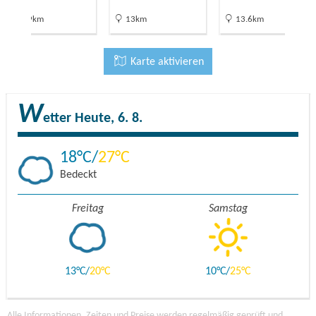
15.9km
13km
13.6km
Karte aktivieren
W
etter
Heute, 6. 8.
18
27
Bedeckt
Freitag
Samstag
13
20
10
25
Alle Informationen, Zeiten und Preise werden regelmäßig geprüft und