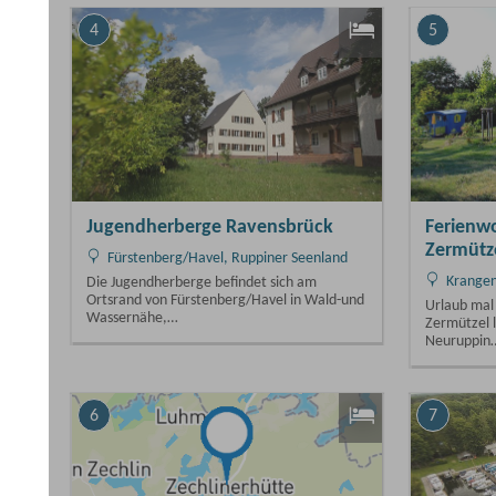
5
6
gerade geö
11:00 - 22:00
Pension
Ferienwohnungen im Kremserhof
Zermützel
Rheinsb
Ein perfekt
Krangen, Ruppiner Seenland
Klein begin
Urlaub mal anders: Der Kremserhof
man sich…
Zermützel liegt ca. 20 Autominuten von
Neuruppin…
7