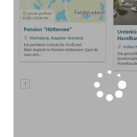
Unterkünfte der Marina
Havelbaude
Hohen Neuendorf, Ruppiner Seenland
Die gemütlichen Ferienwohnungen und
komfortablen Doppelzimmer der Marina
Havelbaude, die…
1