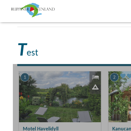
T
est
1
2
Motel Havelidyll
Kanucam