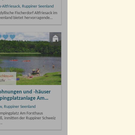
Altfriesack, Ruppiner Seenland
dyllische Fischerdorf Altfriesack im
eenland bietet hervorragende…
erberge Ravensbrück
berg/Havel, Ruppiner Seenland
herberge befindet sich am
on Fürstenberg/Havel in Wald-und
e,…