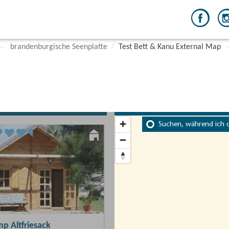
brandenburgische Seenplatte
Test Bett & Kanu External Map
Suchen, während ich 
p Altfriesack