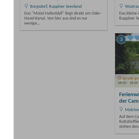
Borgsdorf, Ruppiner Seenland
Wustrau-
Das "Motel Hafenidyll" liegt direkt am Oder-
Das kleine i
Havel-Kanal. Von hier aus sind es nur
Ruppiner S
wenige…
3
4
gerade geschlossen
08:00 - 18:00 Uhr
Jugendh
Ferienwohnungen und -häuser
der Campingplatzanlage Am…
Fürsten
Molchow, Ruppiner Seenland
Die Jugend
Ortsrand v
Auf dem Campingplatz Am Forsthaus
Wassernäh
Rottstielfließ, inmitten der Ruppiner Schweiz
stehen den…