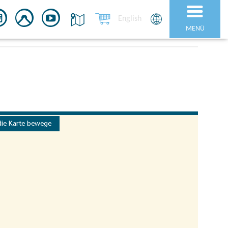
English
MENÜ
die Karte bewege