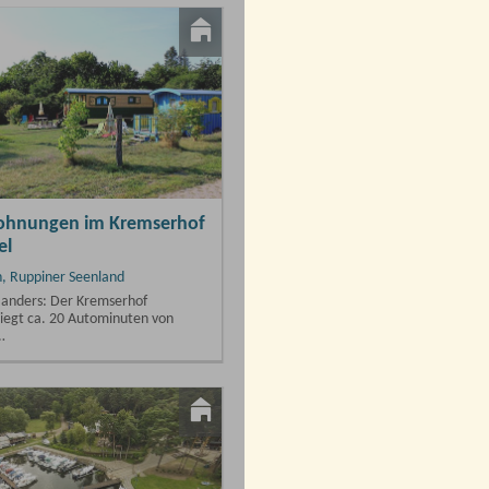
ffnet
 Uhr
 "Hüttensee"
erg, Ruppiner Seenland
er Urlaub für Groß und
nt in Pension Hüttensee: Egal ob