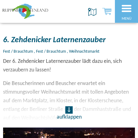
MENÜ
6. Zehdenicker Laternenzauber
Fest / Brauchtum , Fest / Brauchtum , Weihnachtsmarkt
Der 6. Zehdenicker Laternenzauber lädt dazu ein, sich
verzaubern zu lassen!
Die Besucherinnen und Beuscher erwartet ein
stimmungsvoller Weihnachtsmarkt mit tollen Angeboten
auf dem Marktplatz, im Kloster, in der Klosterscheune,
entlang der Berliner Straße und der Dammhaststraße und
aufklappen
auf den Weihnachtshöfen!
Weitere Infos folgen!