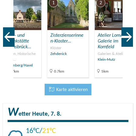
7
1
2
Mahn- und
Zisterzienserinne
Atelier Lomas /
Gedenkstätte
n-Kloster…
Galerie im
Ravensbrück…
Kornfeld
Klöster
Museen, Historische
Zehdenick
Galerien & Ateliers
Baude…
Klein-Mutz
Fürstenberg/Havel
29.7km
0.7km
5km
Karte aktivieren
W
etter
Heute, 7. 8.
16
21