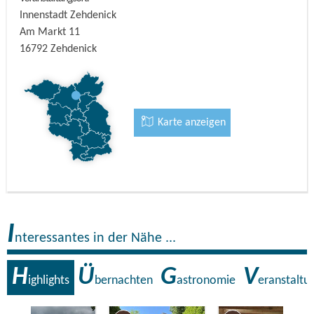
Innenstadt Zehdenick
Am Markt 11
16792
Zehdenick
Karte anzeigen
I
nteressantes in der Nähe ...
H
Ü
G
V
ighlights
bernachten
astronomie
eranstaltu