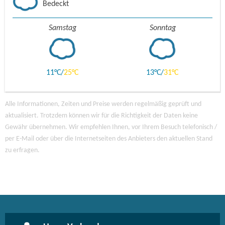
Bedeckt
Samstag
Sonntag
11
25
13
31
Alle Informationen, Zeiten und Preise werden regelmäßig geprüft und
aktualisiert. Trotzdem können wir für die Richtigkeit der Daten keine
Gewähr übernehmen. Wir empfehlen Ihnen, vor Ihrem Besuch telefonisch /
per E-Mail oder über die Internetseiten des Anbieters den aktuellen Stand
zu erfragen.