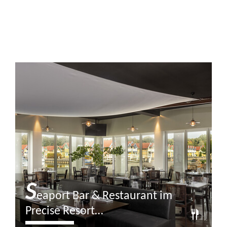
S
eaport Bar & Restaurant im
Precise Resort…