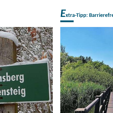
E
xtra-Tipp: Barrieref