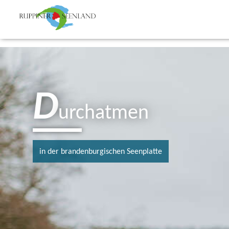
D
urchatmen
in der brandenburgischen Seenplatte