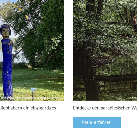
 Tourismusverband Ruppiner Seenland e.V./Itta Olaj
Wan
iebhabern ein einzigartiges
Entdecke den paradiesischen W
Mehr erfahren