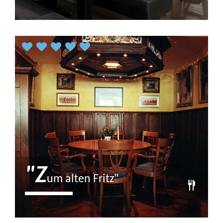
Schönes Hafenrestaurant mit toller
Aussicht. Das maritim gestaltete
Restaurant mit seiner…
"Z
um alten Fritz"
In dem familiengeführten