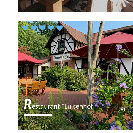
Hier verwöhnt Sie Haubenkoch Axel
Reiher mit täglich variierenden
alpenländischen…
gerade geschlossen
R
estaurant "Luisenhof"
F(r)isch und Wild aus der Region: