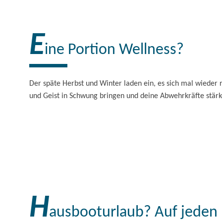
Genießen Sie regionale Speisen aus
der Brandenburgischen…
E
ine Portion Wellness?
Der späte Herbst und Winter laden ein, es sich mal wieder r
und Geist in Schwung bringen und deine Abwehrkräfte stärke
H
ausbooturlaub? Auf jeden F