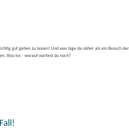
Restaurant "Zum alten Fritz" in
Rheinsberg können sich Gäste…
gerade geschlossen
18:00 - 22:00 Uhr
ichtig gut gehen zu lassen! Und was läge da näher als ein Besuch der
n. Also los - worauf wartest du noch?
all!