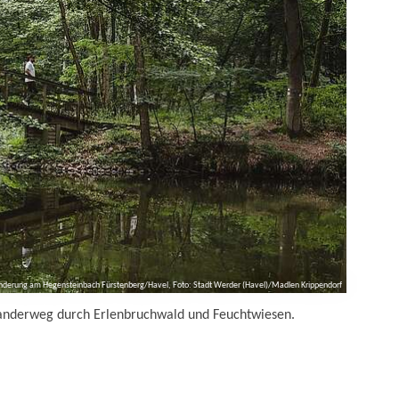
derung am Hegensteinbach Fürstenberg/Havel, Foto: Stadt Werder (Havel)/Madlen Krippendorf
anderweg durch Erlenbruchwald und Feuchtwiesen.