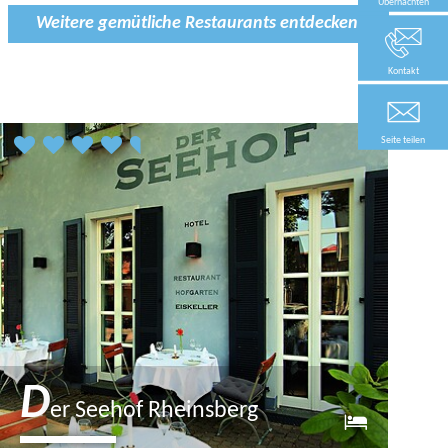
Übernachten
Weitere gemütliche Restaurants entdecken
Kontakt
Seite teilen
D
er Seehof Rheinsberg