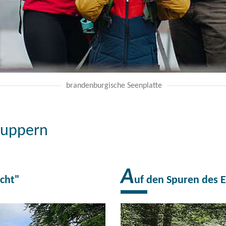
brandenburgische Seenplatte
nuppern
A
acht"
uf den Spuren des E