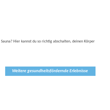
vegane Speisen: Entdecken Sie
kulinarische…
gerade geschlossen
 Sauna? Hier kannst du so richtig abschalten, deinen Körper
Weitere gesundheitsfördernde Erlebnisse