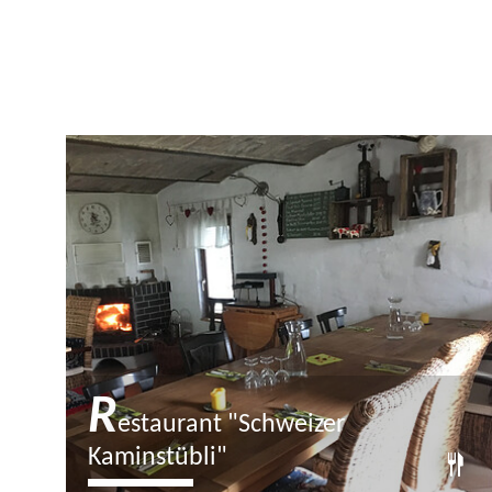
R
estaurant "Schweizer
Kaminstübli"