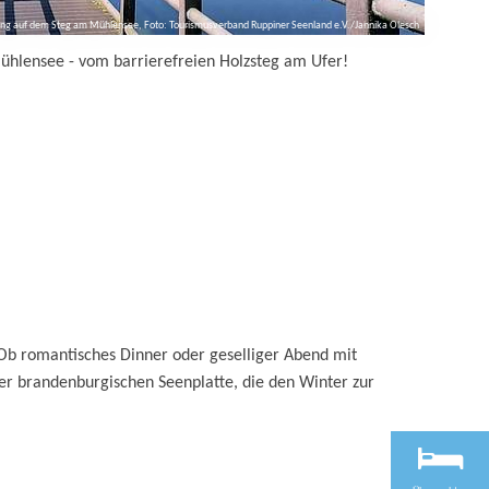
g auf dem Steg am Mühlensee, Foto: Tourismusverband Ruppiner Seenland e.V./Jannika Olesch
ühlensee - vom barrierefreien Holzsteg am Ufer!
. Ob romantisches Dinner oder geselliger Abend mit
er brandenburgischen Seenplatte, die den Winter zur