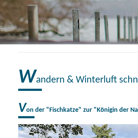
W
andern & Winterluft sch
V
on der "Fischkatze" zur "Königin der N