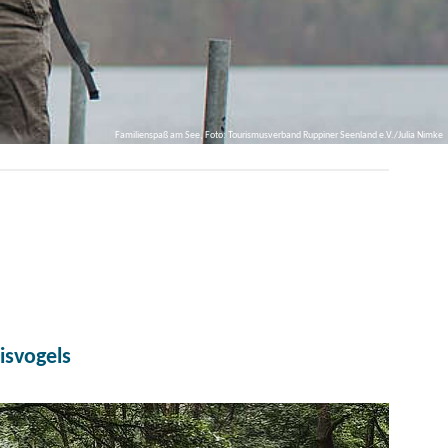
Familienspaß am See, Foto: Tourismusverband Ruppiner Seenland e.V./Julia Nimke
isvogels