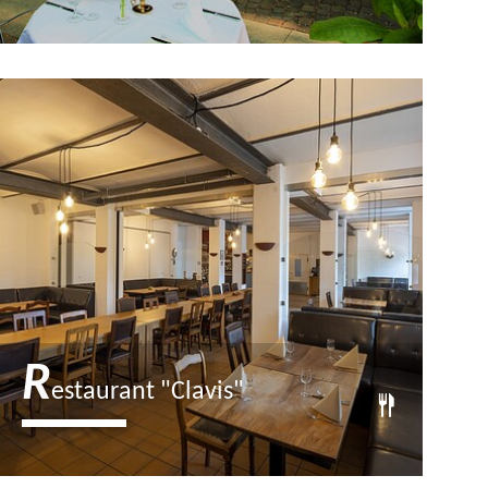
Unser Landhotel befindet sich, wie
der Name verrät, am
nahegelegenen Grienericksee im…
R
estaurant "Clavis"
Ob Wildgerichte, vegetarische oder