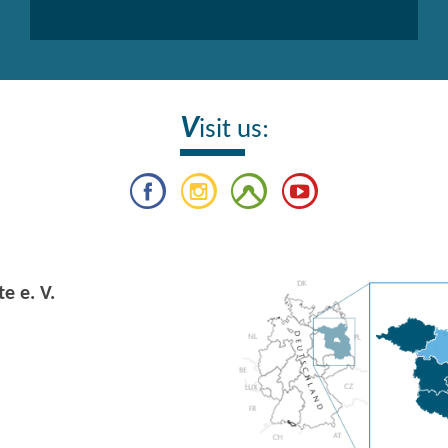
V
isit us:
e e. V.