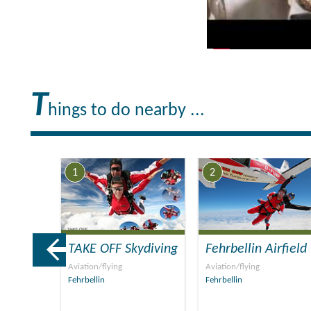
T
hings to do nearby ...
1
2
hof
TAKE OFF Skydiving
Fehrbellin Airfield
Aviation/flying
Aviation/flying
Fehrbellin
Fehrbellin
n