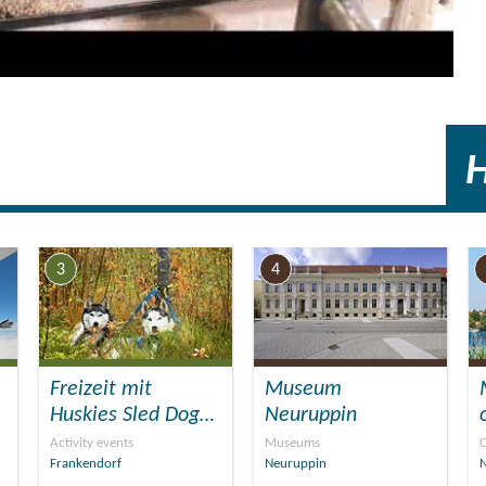
3
4
Freizeit mit
Museum
Huskies Sled Dog…
Neuruppin
Activity events
Museums
Frankendorf
Neuruppin