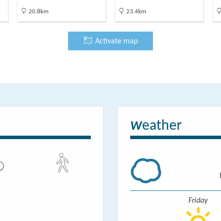
20.8km
23.4km
Activate map
eather
W
Friday