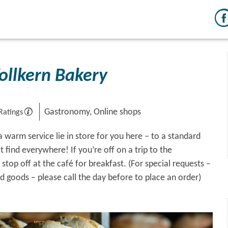
Vollkern Bakery
Gastronomy, Online shops
Ratings
a warm service lie in store for you here – to a standard
ot find everywhere! If you’re off on a trip to the
stop off at the café for breakfast. (For special requests –
ed goods – please call the day before to place an order)