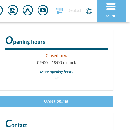
Deutsch
MENU
O
pening hours
Closed now
09:00 - 18:00 o'clock
More opening hours
Order online
C
ontact