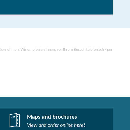
 übernehmen. Wir empfehlen Ihnen, vor Ihrem Besuch telefonisch / per
Maps and brochures
View and order online here!​