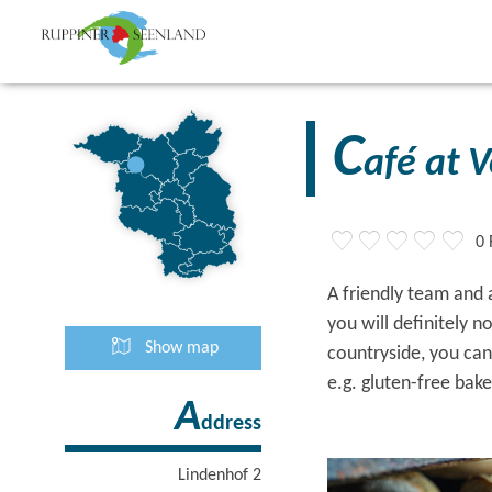
C
afé at 
0 
A friendly team and 
you will definitely n
Show map
countryside, you can 
e.g. gluten-free bak
A
ddress
Lindenhof 2