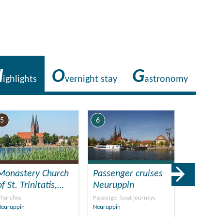
H
O
G
ighlights
vernight stay
astronomy
5
6
7
Monastery Church
Passenger cruises
Bürger
of St. Trinitatis,…
Neuruppin
Neurup
Touris
Churches
Passenger boat journeys
Neuruppin
Neuruppin
Tourist in