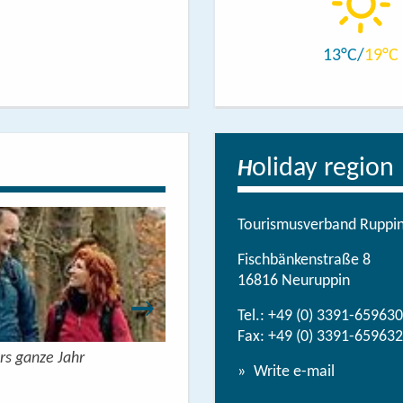
13
19
oliday region
H
Tourismusverband Ruppine
Fischbänkenstraße 8
16816 Neuruppin
Tel.:
+49 (0) 3391-659630
Fax: +49 (0) 3391-659632
rs ganze Jahr
Urlaubsbroschüre: Deine Auszeit 
Write e-mail
View/