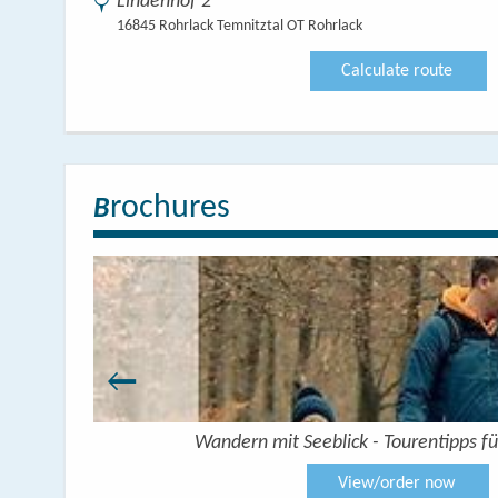
Lindenhof 2
16845 Rohrlack Temnitztal OT Rohrlack
Calculate route
rochures
B
Wandern mit Seeblick - Tourentipps fü
View/order now