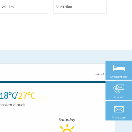
Neuruppin
24.1km
24.4km
24.4km
Today, 6. 8.
Overnight stay
18
27
Contact
broken clouds
Share page
Saturday