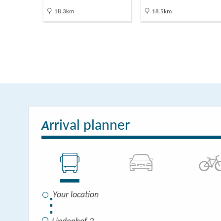
18.3km
18.5km
rrival planner
A
⋮