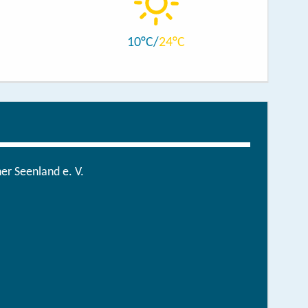
10
24
r Seenland e. V.
in der brandenburgischen Seenplatte
order now