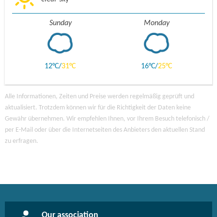
Sunday
Monday
12
31
16
25
Alle Informationen, Zeiten und Preise werden regelmäßig geprüft und
aktualisiert. Trotzdem können wir für die Richtigkeit der Daten keine
Gewähr übernehmen. Wir empfehlen Ihnen, vor Ihrem Besuch telefonisch /
per E-Mail oder über die Internetseiten des Anbieters den aktuellen Stand
zu erfragen.
Our association