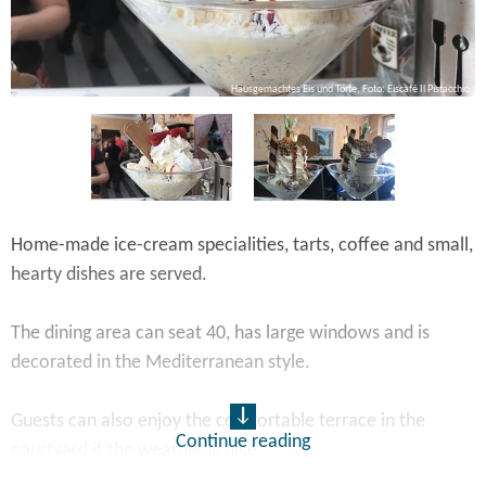
io
Hausgemachtes Eis und Torte, Foto: Eiscafé Il Pistacchio
Home-made ice-cream specialities, tarts, coffee and small,
hearty dishes are served.
The dining area can seat 40, has large windows and is
decorated in the Mediterranean style.
Guests can also enjoy the comfortable terrace in the
Continue reading
courtyard if the weather is nice.