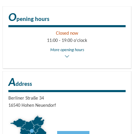
The café is barrier free.
O
pening hours
Closed now
11:00 - 19:00 o'clock
More opening hours
A
ddress
Berliner Straße 34
16540
Hohen Neuendorf