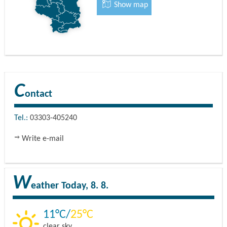
Show map
C
ontact
Tel.:
03303-405240
Write e-mail
W
eather
Today, 8. 8.
11
25
clear sky