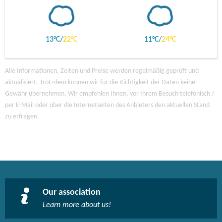
13
22
11
24
Alle Informationen, Zeiten und Preise werden regelmäßig geprüft und
aktualisiert. Trotzdem können wir für die Richtigkeit der Daten keine
Gewähr übernehmen. Wir empfehlen Ihnen, vor Ihrem Besuch telefonisch /
per E-Mail oder über die Internetseiten des Anbieters den aktuellen Stand
zu erfragen.
Our association
Learn more about us!​