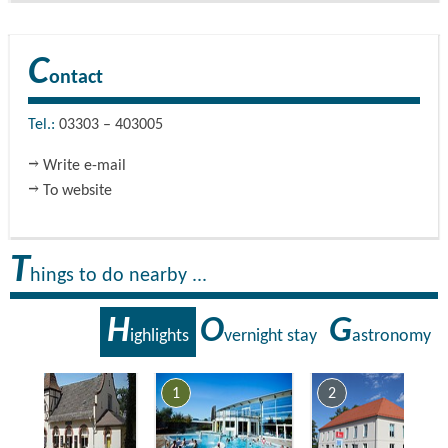
C
ontact
Tel.:
03303 – 403005
Write e-mail
To website
T
hings to do nearby ...
H
O
G
ighlights
vernight stay
astronomy
7
1
2