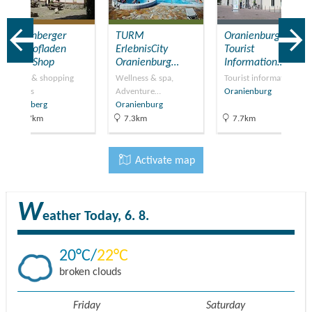
Liebenberger
TURM
Oranienburg
Gutshofladen
ErlebnisCity
Tourist
Farm Shop
Oranienburg…
Information…
Shops & shopping
Wellness & spa,
Tourist information
centres
Adventure…
Oranienburg
Liebenberg
Oranienburg
22.7km
7.3km
7.7km
Activate map
W
eather
Today, 6. 8.
20
22
broken clouds
Friday
Saturday