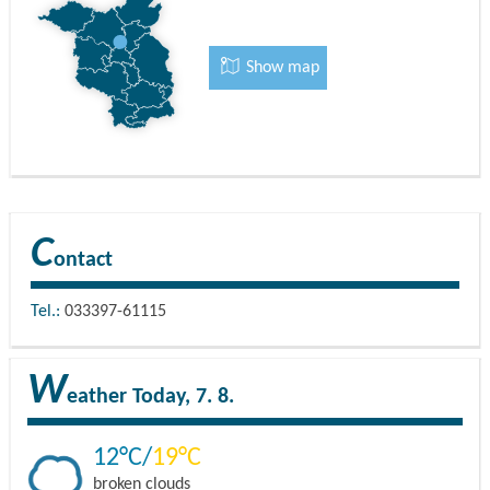
Show map
C
ontact
Tel.:
033397-61115
W
eather
Today, 7. 8.
12
19
broken clouds