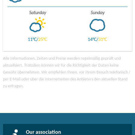
Saturday
Sunday
11
25
14
31
Alle Informationen, Zeiten und Preise werden regelmäßig geprüft und
aktualisiert. Trotzdem können wir für die Richtigkeit der Daten keine
Gewähr übernehmen. Wir empfehlen Ihnen, vor Ihrem Besuch telefonisch /
per E-Mail oder über die Internetseiten des Anbieters den aktuellen Stand
zu erfragen.
Our association