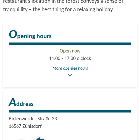
restaurant’s location in the forest conveys a sense of
tranquillity – the best thing for a relaxing holiday.
O
pening hours
Open now
11:00 - 17:00 o'clock
More opening hours
A
ddress
Birkenwerder Straße 23
16567
Zühlsdorf