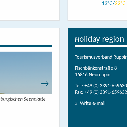
13
22
oliday region
H
Tourismusverband Ruppine
Fischbänkenstraße 8
16816 Neuruppin
Tel.:
+49 (0) 3391-659630
Fax: +49 (0) 3391-659632
nburgischen Seenplatte
Wandern mit Seeblick - 
Write e-mail
View/