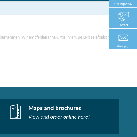
Overnight stay
Contact
 übernehmen. Wir empfehlen Ihnen, vor Ihrem Besuch telefonisch / per
Share page
Maps and brochures
View and order online here!​