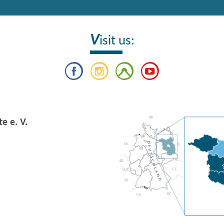
V
isit us:
e e. V.