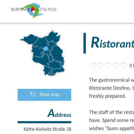
R
istoran
0 
The gastronomical wel
Ristorante Destino. 
Show map
freshly prepared.
A
The staff of the rest
ddress
have. Spend some rel
wishes "buon appeti
Käthe-Kollwitz-Straße 58