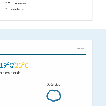
Write e-mail
To website
Today, 6. 8.
19
25
broken clouds
Saturday