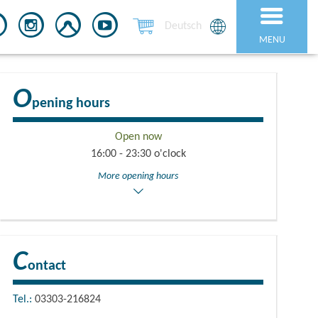
Deutsch
MENU
O
pening hours
Open now
16:00 - 23:30 o'clock
More opening hours
C
ontact
Tel.:
03303-216824