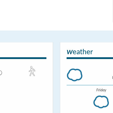
eather
W
Friday