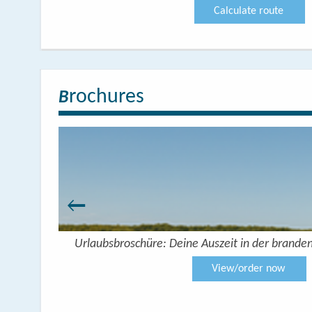
Calculate route
rochures
B
Urlaubsbroschüre: Deine Auszeit in der brande
View/order now