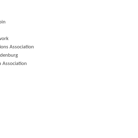
pin
work
tions Association
ndenburg
 Association