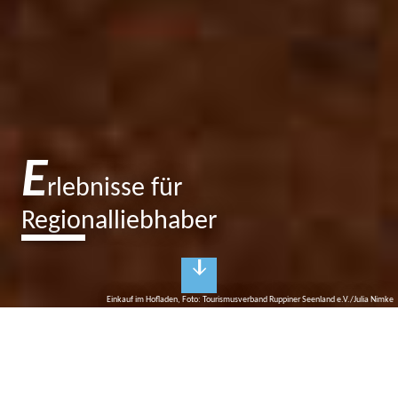
E
rlebnisse für
Regionalliebhaber
Einkauf im Hofladen, Foto: Tourismusverband Ruppiner Seenland e.V./Julia Nimke
G
utes aus der brandenburgischen
Seenplatte
Hofläden & regionale Geschäfte