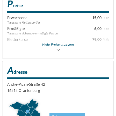
P
reise
Erwachsene
15,00
EUR
Tageskarte Klettersportler
Ermäßigte
6,00
EUR
Tageskarte sichernde/ermäßigte Person
Kletterkurse
79,00
EUR
Mehr Preise anzeigen
Grundlagenkurs 1+2 (ab 14 Jahre)
2 Erwachsene, 1 Kinder
Von 0 bis 16 Jahren
Kletterkurse
99,00
EUR
Vorstiegskurs 1+2 (ab 14 Jahre)
A
dresse
Vollständige Preisübersicht auf der Website des Anbieters.
André-Pican-Straße 42
16515
Oranienburg