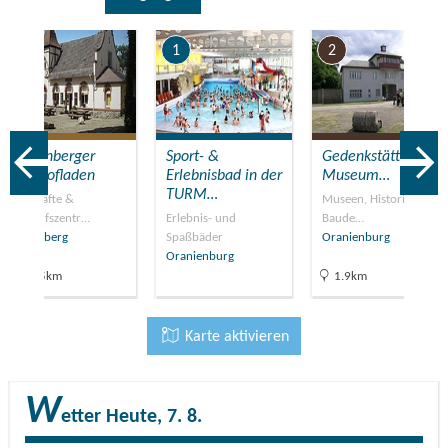
7
1
2
Liebenberger
Sport- &
Gedenkstätte und
Gutshofladen
Erlebnisbad in der
Museum…
TURM…
Geschäfte &
Museen, Historische
Einkaufszentr…
Erlebnis- und
Baude…
Liebenberg
Spaßbäder
Oranienburg
Oranienburg
15.5km
1.9km
Karte aktivieren
W
etter
Heute, 7. 8.