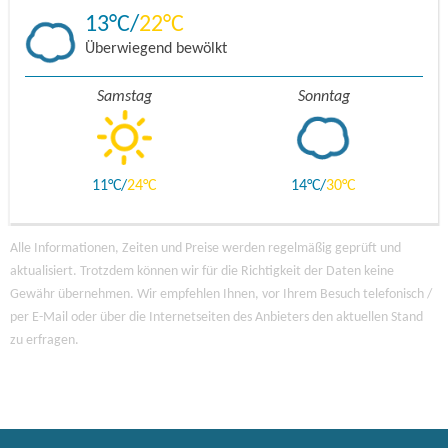
13
22
Überwiegend bewölkt
Samstag
Sonntag
11
24
14
30
Alle Informationen, Zeiten und Preise werden regelmäßig geprüft und
aktualisiert. Trotzdem können wir für die Richtigkeit der Daten keine
Gewähr übernehmen. Wir empfehlen Ihnen, vor Ihrem Besuch telefonisch /
per E-Mail oder über die Internetseiten des Anbieters den aktuellen Stand
zu erfragen.