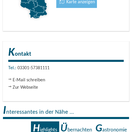
Karte anzeigen
K
ontakt
Tel.:
03301-57381111
E-Mail schreiben
Zur Webseite
I
nteressantes in der Nähe ...
H
Ü
G
ighlights
bernachten
astronomie