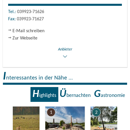
Tel.:
039923-71626
Fax:
039923-71627
E-Mail schreiben
Zur Webseite
Anbieter
I
nteressantes in der Nähe ...
H
Ü
G
ighlights
bernachten
astronomie
7
1
2