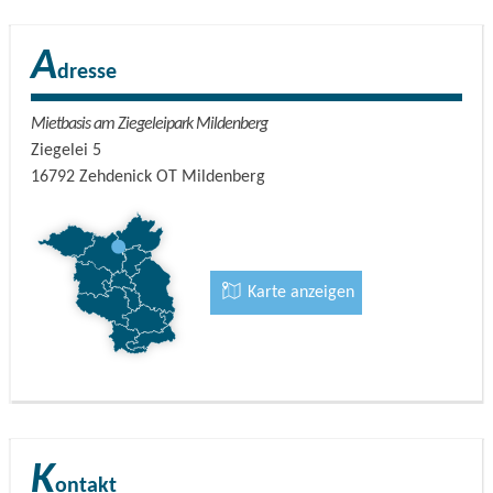
A
dresse
Mietbasis am Ziegeleipark Mildenberg
Ziegelei 5
16792
Zehdenick OT Mildenberg
Karte anzeigen
K
ontakt