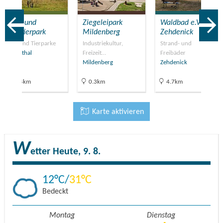
Wild- und
Ziegeleipark
Waldbad e.V.
Haustierpark
Mildenberg
Zehdenick
Zoos und Tierparke
Industriekultur,
Strand- und
Liebenthal
Freizeit…
Freibäder
Mildenberg
Zehdenick
18.4km
0.3km
4.7km
Karte aktivieren
W
etter
Heute, 9. 8.
12
31
Bedeckt
Montag
Dienstag