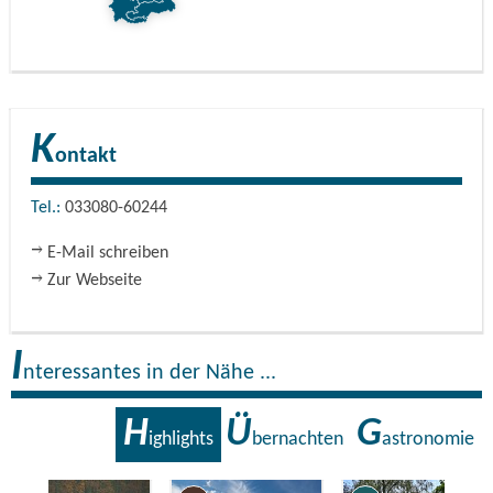
K
ontakt
Tel.:
033080-60244
E-Mail schreiben
Zur Webseite
I
nteressantes in der Nähe ...
H
Ü
G
ighlights
bernachten
astronomie