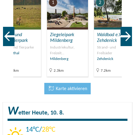
7
1
2
Wild- und
Ziegeleipark
Waldbad e.V.
Haustierpark
Mildenberg
Zehdenick
Zoos und Tierparke
Industriekultur,
Strand- und
Liebenthal
Freizeit…
Freibäder
Mildenberg
Zehdenick
20.8km
2.3km
7.2km
Karte aktivieren
W
etter
Heute, 10. 8.
14
28