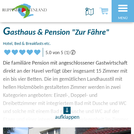
MENÜ
G
asthaus & Pension "Zur Fähre"
Hotel, Bed & Breakfasts etc.
5.0 von 5 (1)
Die familiäre Pension mit angeschlossener Gastwirtschaft
direkt an der Havel verfügt über insgesamt 15 Zimmer mit
ein bis vier Betten. Die im gemütlichen Landhausstil mit
hellen Holzmöbeln gestalteten Zimmer werden in zwei
Kategorien angeboten: Einzel-, Doppel- und
Dreibettzimmer mit integriertem Bad mit Dusche und WC
und solche mit einem Bad mit Dusche und WC auf der
aufklappen
Etage und einer integrierten Waschgelegenheit im Zimmer.
Die Vierbettzimmer sind nur in letzterer Kategorie buchbar.