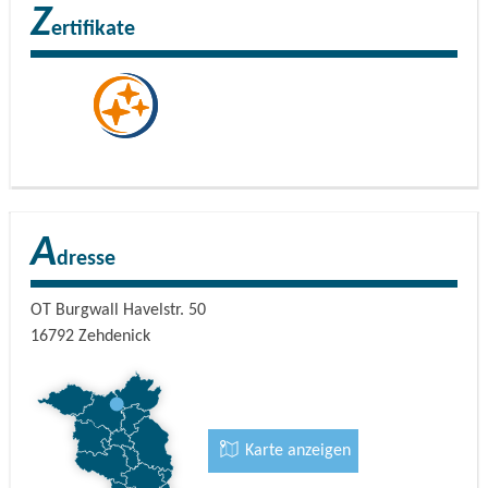
Erwachsene
130,00
EUR
Z
Dreibettzimmer inkl. Frühstück, Kategorie 1
ertifikate
A
dresse
OT Burgwall Havelstr. 50
16792
Zehdenick
Karte anzeigen