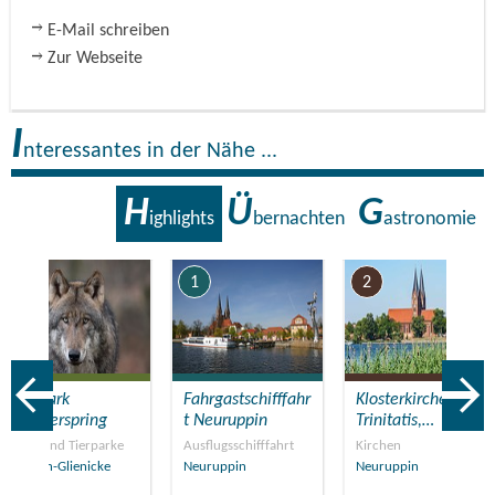
E-Mail schreiben
Zur Webseite
I
nteressantes in der Nähe ...
H
Ü
G
ighlights
bernachten
astronomie
7
1
2
Tierpark
Fahrgastschifffahr
Klosterkirche St.
Kunsterspring
t Neuruppin
Trinitatis,…
Zoos und Tierparke
Ausflugsschifffahrt
Kirchen
Gühlen-Glienicke
Neuruppin
Neuruppin