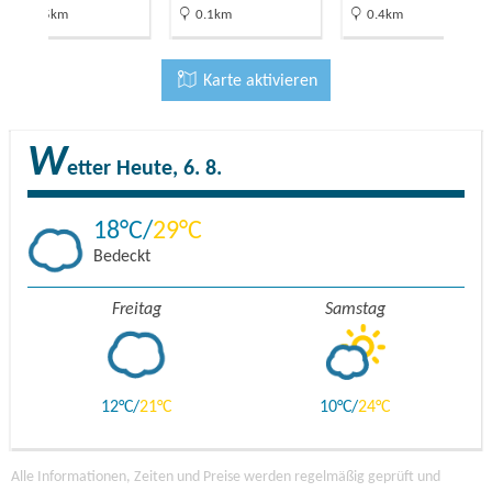
12.5km
0.1km
0.4km
Karte aktivieren
W
etter
Heute, 6. 8.
18
29
Bedeckt
Freitag
Samstag
12
21
10
24
Alle Informationen, Zeiten und Preise werden regelmäßig geprüft und